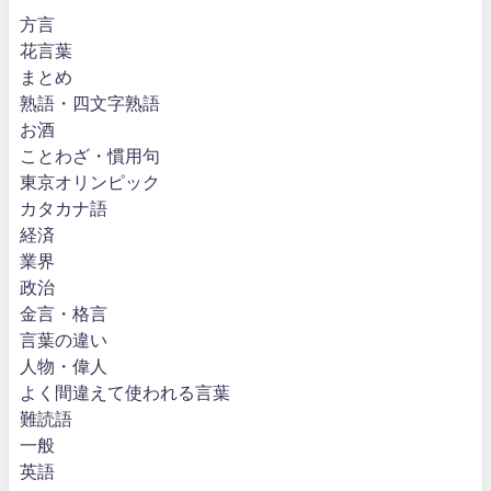
方言
花言葉
まとめ
熟語・四文字熟語
お酒
ことわざ・慣用句
東京オリンピック
カタカナ語
経済
業界
政治
金言・格言
言葉の違い
人物・偉人
よく間違えて使われる言葉
難読語
一般
英語