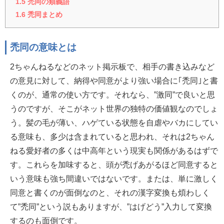
1.5
禿同の類義語
1.6
禿同まとめ
禿同の意味とは
2ちゃんねるなどのネット掲示板で、相手の書き込みなど
の意見に対して、納得や同意がより強い場合に｢禿同｣と書
くのが、通常の使い方です。それなら、”激同”で良いと思
うのですが、そこがネット世界の独特の価値観なのでしょ
う。髪の毛が薄い、ハゲている状態を自虐やバカにしてい
る意味も、多少は含まれていると思われ、それは2ちゃん
ねる愛好者の多くは中高年という現実も関係があるはずで
す。これらを加味すると、頭が禿げあがるほど同意すると
いう意味も強ち間違いではないです。または、単に激しく
同意と書くのが面倒なのと、それの漢字変換も煩わしく
て”禿同”という説もありますが、”はげどう”入力して変換
するのも面倒です。