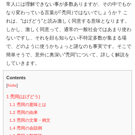
常人には理解できない事が多数ありますが、その中でもか
なり変わっている言葉が｢禿同｣ではないでしょうか？ こ
れは、”はげどう”と読み激しく同意する意味となります。
しかし、激しく同意って、通常の一般社会ではあまり使わ
ないですし、それを顔も知らない不特定多数が集まる場
で、どのように使うかちょっと謎なのも事実です。そこで
簡単そうで、意外に奥深い”禿同”について、詳しく解説を
していきます。
Contents
[
hide
]
1
禿同(はげどう)
1.1
禿同の意味とは
1.2
禿同の由来
1.3
禿同の文章・例文
1.4
禿同の会話例