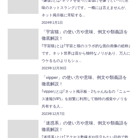
｢嫌儲｣とは｢ネットを使った金儲けを嫌うといった意
味のネットスラング｣です。一概には言えませんが、
ネット掲示板に常駐する...
2024年1月1日
「宇宙猫」の使い方や意味、例文や類義語を
徹底解説！
｢宇宙猫｣とは｢宇宙と猫のコラボ的な面白画像の総称｣
です。ネット世界は昔から独特なノリがあり、万人に
ウケるものよりもシュ...
2023年12月30日
「vipper」の使い方や意味、例文や類義語を
徹底解説！
｢vipper｣とは｢ネット掲示板・2ちゃんねるの『ニュー
ス速報(VIP)』を頻繁に利用して独特の感覚やノリを
共有する人...
2023年12月7日
「迷惑系」の使い方や意味、例文や類義語を
徹底解説！
｢迷惑系｣とは｢アクセス数稼ぎや目立ちたい目的で飲