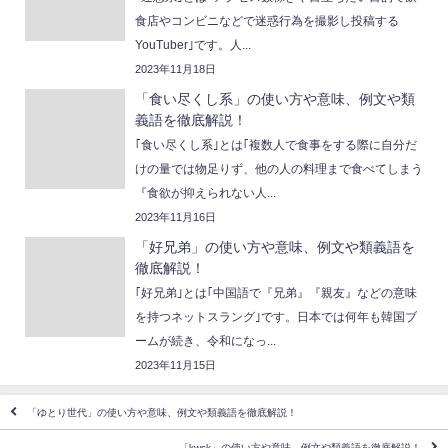
食店やコンビニなどで迷惑行為を撮影し投稿する
YouTuber｣です。人...
2023年11月18日
「食い尽くし系」の使い方や意味、例文や類
義語を徹底解説！
｢食い尽くし系｣とは｢複数人で食事をする際に自分だ
けの量では物足りず、他の人の料理まで食べてしまう
『食欲が抑えられない人...
2023年11月16日
「好兄弟」の使い方や意味、例文や類義語を
徹底解説！
｢好兄弟｣とは｢中国語で『兄弟』『親友』などの意味
を持つネットスラング｣です。日本では何年も韓国ブ
ームが続き、令和になっ...
2023年11月15日
「ゆとり世代」の使い方や意味、例文や類義語を徹底解説！
「kwsk」の使い方や意味、例文や類義語を徹底解説！