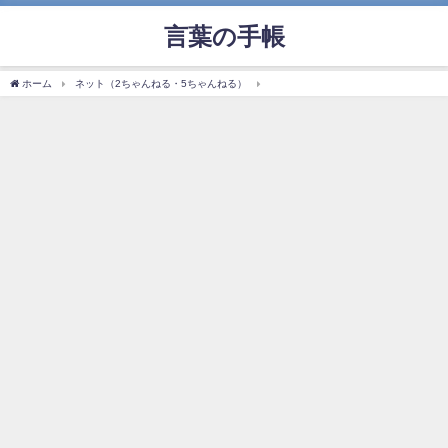
言葉の手帳
ホーム
ネット（2ちゃんねる・5ちゃんねる）
「禿同」の使い方や意味、例文や類義