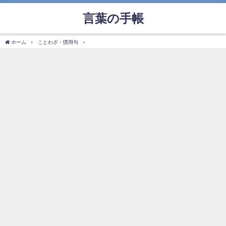
言葉の手帳
ホーム
ことわざ・慣用句
「笑う門には福来たる」の使い方や意味、例文や類義語を