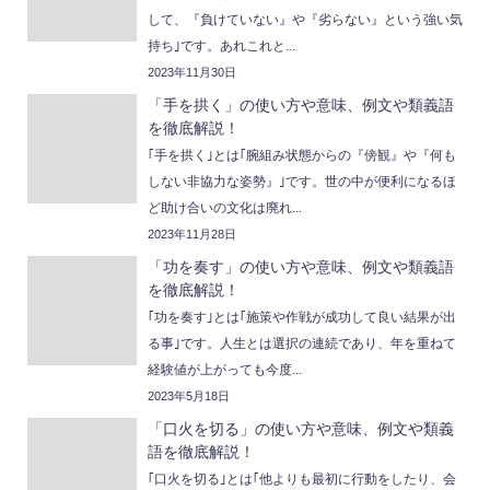
して、『負けていない』や『劣らない』という強い気
持ち｣です。あれこれと...
2023年11月30日
「手を拱く」の使い方や意味、例文や類義語
を徹底解説！
｢手を拱く｣とは｢腕組み状態からの『傍観』や『何も
しない非協力な姿勢』｣です。世の中が便利になるほ
ど助け合いの文化は廃れ...
2023年11月28日
「功を奏す」の使い方や意味、例文や類義語
を徹底解説！
｢功を奏す｣とは｢施策や作戦が成功して良い結果が出
る事｣です。人生とは選択の連続であり、年を重ねて
経験値が上がっても今度...
2023年5月18日
「口火を切る」の使い方や意味、例文や類義
語を徹底解説！
｢口火を切る｣とは｢他よりも最初に行動をしたり、会