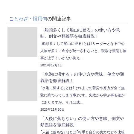
ことわざ・慣用句
の関連記事
「船頭多くして船山に登る」の使い方や意
味、例文や類義語を徹底解説！
｢船頭多くして船山に登る｣とは｢リーダーとなる中心
人物が多くて命令が統一されないと、現場は混乱し物
事が上手くいかない例え...
2023年12月1日
「水泡に帰する」の使い方や意味、例文や類
義語を徹底解説！
｢水泡に帰する｣とは｢それまでの苦労や努力が全て無
駄に終わってしまう事｣です。失敗から学ぶ事も確か
にありますが、それは成...
2023年11月30日
「人後に落ちない」の使い方や意味、例文や
類義語を徹底解説！
｢人後に落ちない｣とは｢相手と自分の実力などを比較