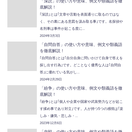
「深読」の使い方や意味、例文や類義語を徹
底解説！
｢深読｣とは｢文章や言動を表面通りに取るのではな
く、その裏にある意図を汲み取る事｣です。名探偵や
名刑事は事件が起こる度に...
2024年3月3日
「自問自答」の使い方や意味、例文や類義語
を徹底解説！
｢自問自答｣とは｢自分自身に問いかけて自身で答えを
探し出す行為｣です。どことなく優秀な人は｢自問自
答｣に優れている気がし...
2024年2月29日
「紛争」の使い方や意味、例文や類義語を徹
底解説！
｢紛争｣とは｢個人や企業や国家や武装勢力などが起こ
す揉め事であり対立｣です。人が持つ5つの感情は｢楽
しみ・嫌気・悲しみ・...
2023年12月6日
「内戦」の使い方や意味、例文や類義語を徹