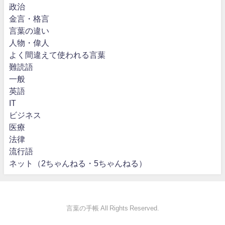
政治
金言・格言
言葉の違い
人物・偉人
よく間違えて使われる言葉
難読語
一般
英語
IT
ビジネス
医療
法律
流行語
ネット（2ちゃんねる・5ちゃんねる）
言葉の手帳 All Rights Reserved.