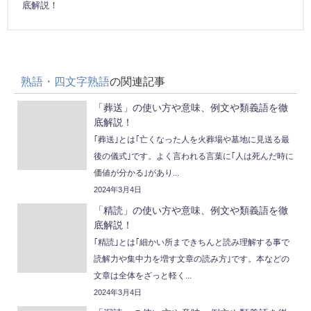
底解説！
熟語・四文字熟語
の関連記事
「葬送」の使い方や意味、例文や類義語を徹
底解説！
｢葬送｣とは｢亡くなった人を火葬場や墓地に見送る最
後の儀式｣です。よく言われる言葉に｢人は死んだ時に
価値が分かる｣があり...
2024年3月4日
「精読」の使い方や意味、例文や類義語を徹
底解説！
｢精読｣とは｢細かい所まできちんと読み理解する事で
読解力や集中力を増す文章の読み方｣です。本などの
文章は全体をざっと軽く...
2024年3月4日