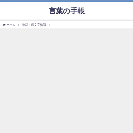
言葉の手帳
ホーム
熟語・四文字熟語
「精神一到」の使い方や意味、例文や類義語を徹底解説！