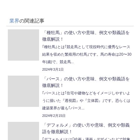
業界
の関連記事
「種牡馬」の使い方や意味、例文や類義語を
徹底解説！
｢種牡馬｣とは｢競走馬として現役時代に優秀なレース
結果を収めた繁殖用の牡馬｣です。馬の寿命は20〜30
年(歳)で、競走馬...
2024年3月1日
「パース」の使い方や意味、例文や類義語を
徹底解説！
｢パース｣とは｢住宅や建物などをイメージしやすいよ
うに描いた『透視図』や『立体図』｣です。恐らくは
建築業界が最も｢パース...
2024年2月15日
「デフォルメ」の使い方や意味、例文や類義
語を徹底解説！
｢デフォルメ｣とは｢絵画・漫画・デザインなどで対象