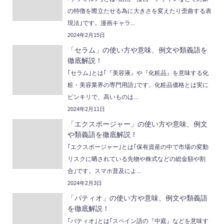
の特徴を際立たせる為に大きさを変えたり歪曲する表
現法｣です。漫画キャラ...
2024年2月15日
「セラム」の使い方や意味、例文や類義語を
徹底解説！
｢セラム｣とは｢『美容液』や『化粧品』を意味する化
粧・美容業界の専門用語｣です。化粧品価格とは実に
ピンキリで、高いものは...
2024年2月11日
「エクスポージャー」の使い方や意味、例文
や類義語を徹底解説！
｢エクスポージャー｣とは｢保有資産の中で市場の変動
リスクに晒されている先物や株式などの総金額や割
合｣です。スマホ普及によ...
2024年2月3日
「パティオ」の使い方や意味、例文や類義語
を徹底解説！
｢パティオ｣とは｢スペイン語の『中庭』などを意味す