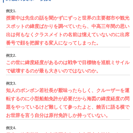
例文1.
授業中は先生の話を聞かずにずっと世界の主要都市や観光
スポットの緯度ばかりを調べていたら、中高三年間の思い
出は何もなくクラスメイトの名前は憶えていないのに出席
番号で顔を把握する変人になってしまった。
例文2.
この世に緯度経度があるのは戦争で目標物を巡航ミサイル
で破壊するのが最も大きいのではないのか。
例文3.
知人のボンボン若社長が厭味ったらしく、クルーザーを運
転するのに小型船舶免許が必要だから海図の緯度経度の問
題をやっているけど難しくて参ったよと、饒舌に語る横で
お世辞を言う自分は原付免許しか持っていない。
例文4.