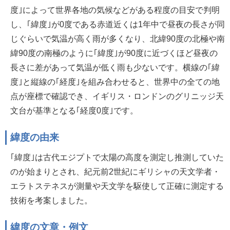
度｣によって世界各地の気候などがある程度の目安で判明
し、｢緯度｣が0度である赤道近くは1年中で昼夜の長さが同
じぐらいで気温が高く雨が多くなり、北緯90度の北極や南
緯90度の南極のように｢緯度｣が90度に近づくほど昼夜の
長さに差があって気温が低く雨も少ないです。横線の｢緯
度｣と縦線の｢経度｣を組み合わせると、世界中の全ての地
点が座標で確認でき、イギリス・ロンドンのグリニッジ天
文台が基準となる｢経度0度｣です。
緯度の由来
｢緯度｣は古代エジプトで太陽の高度を測定し推測していた
のが始まりとされ、紀元前2世紀にギリシャの天文学者・
エラトステネスが測量や天文学を駆使して正確に測定する
技術を考案しました。
緯度の文章・例文