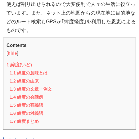
使えば割り出せられるので大変便利で人々の生活に役立っ
ています。また、ネット上の地図からの現在地に目的地な
どのルート検索もGPSが｢緯度経度｣を利用した恩恵による
ものです。
Contents
[
hide
]
1
緯度(いど)
1.1
緯度の意味とは
1.2
緯度の由来
1.3
緯度の文章・例文
1.4
緯度の会話例
1.5
緯度の類義語
1.6
緯度の対義語
1.7
緯度まとめ