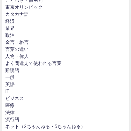
東京オリンピック
カタカナ語
経済
業界
政治
金言・格言
言葉の違い
人物・偉人
よく間違えて使われる言葉
難読語
一般
英語
IT
ビジネス
医療
法律
流行語
ネット（2ちゃんねる・5ちゃんねる）