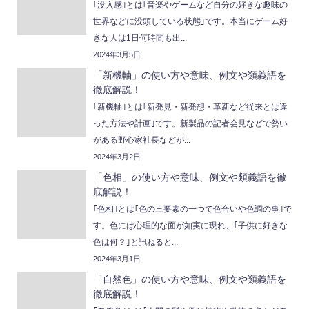
｢没入感｣とは｢音楽やゲームなど自分の好きな趣味の
世界などに没頭している状態｣です。本当にゲーム好
きな人は1日何時間も出...
2024年3月5日
「新機軸」の使い方や意味、例文や類義語を
徹底解説！
｢新機軸｣とは｢新発見・新発想・革新など従来とは違
った方法や計画｣です。新製品の記者会見などで勢い
がある野心家社長などが...
2024年3月2日
「色相」の使い方や意味、例文や類義語を徹
底解説！
｢色相｣とは｢色の三要素の一つで色合いや色調の事｣で
す。色には心理的な面が如実に現れ、｢子供に好きな
色は何？｣と訊ねると...
2024年3月1日
「自然色」の使い方や意味、例文や類義語を
徹底解説！