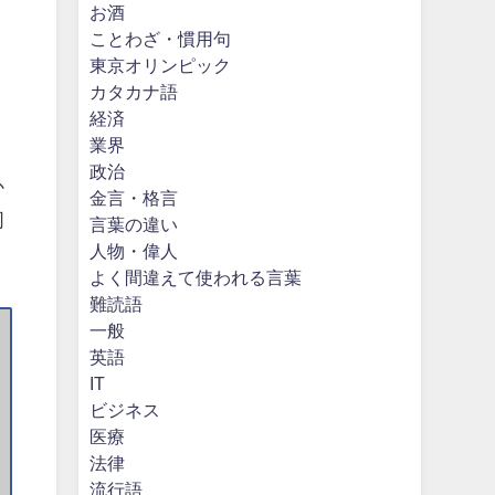
。
お酒
ことわざ・慣用句
東京オリンピック
カタカナ語
経済
業界
り
政治
か
金言・格言
同
言葉の違い
人物・偉人
よく間違えて使われる言葉
難読語
一般
英語
IT
ビジネス
医療
法律
流行語