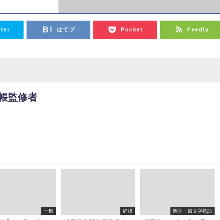
tter
はてブ
Pocket
Feedly
帳監修者
一般
経済
熟語・四文字熟語