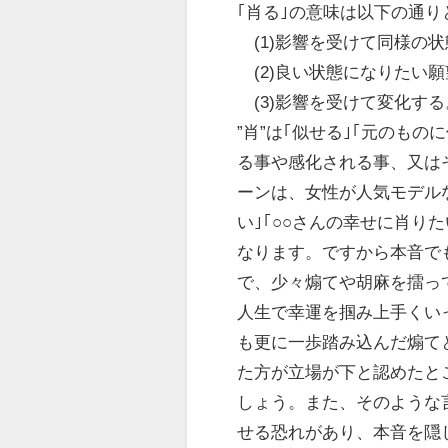
｢肖る｣の意味は以下の通り
(1)影響を受けて同様の
(2)良い状態になりたい
(3)影響を受けて変化す
”肖”は｢似せる｣｢元のも
る事や感化される事、又は
ーンは、女性が人気モデル
い｣｢○○さんの幸せに肖り
なります。ですから本音で
で、少々煽てや胡麻を擂っ
人生で幸運を掴み上手くい
も更に一歩踏み込んだ煽て
た方が立場が下と認めたと
しょう。また、そのような
せる恐れがあり、本音を隠