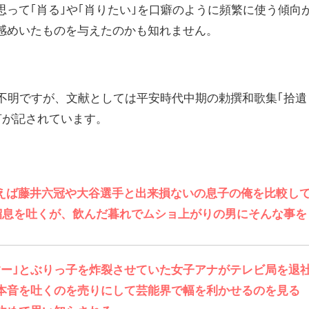
思って｢肖る｣や｢肖りたい｣を口癖のように頻繁に使う傾向
感めいたものを与えたのかも知れません。
ら不明ですが、文献としては平安時代中期の勅撰和歌集｢拾遺
言が記されています。
えば藤井六冠や大谷選手と出来損ないの息子の俺を比較し
と溜息を吐くが、飲んだ暮れでムショ上がりの男にそんな事を
すー｣とぶりっ子を炸裂させていた女子アナがテレビ局を退
本音を吐くのを売りにして芸能界で幅を利かせるのを見る