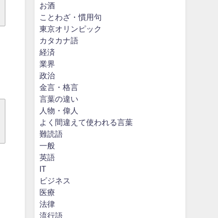
お酒
ことわざ・慣用句
東京オリンピック
カタカナ語
経済
業界
政治
金言・格言
言葉の違い
人物・偉人
よく間違えて使われる言葉
難読語
一般
英語
IT
ビジネス
医療
法律
流行語