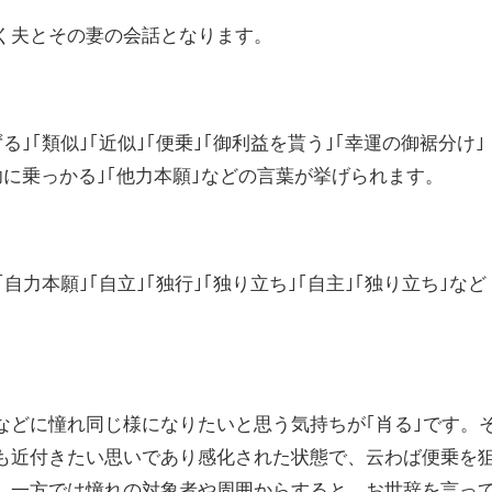
く夫とその妻の会話となります。
る｣｢類似｣｢近似｣｢便乗｣｢御利益を貰う｣｢幸運の御裾分け｣
功に乗っかる｣｢他力本願｣などの言葉が挙げられます。
｢自力本願｣｢自立｣｢独行｣｢独り立ち｣｢自主｣｢独り立ち｣など
などに憧れ同じ様になりたいと思う気持ちが｢肖る｣です。
も近付きたい思いであり感化された状態で、云わば便乗を
。一方では憧れの対象者や周囲からすると、お世辞を言っ