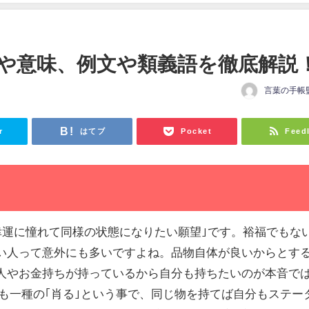
や意味、例文や類義語を徹底解説
言葉の手帳
日
r
はてブ
Pocket
Feed
や幸運に憧れて同様の状態になりたい願望｣です。裕福でもな
い人って意外にも多いですよね。品物自体が良いからとす
人やお金持ちが持っているから自分も持ちたいのが本音で
ども一種の｢肖る｣という事で、同じ物を持てば自分もステー