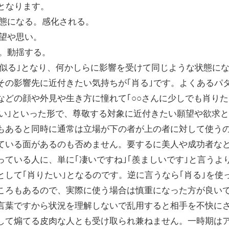
となります。
状態になる。感化される。
願望や思い。
る。動揺する。
のに似る｣となり、何かしらに影響を受けて同じような状態に
その影響先に近付きたい気持ちが｢肖る｣です。よくあるパ
などの顔や外見や生き方に憧れて｢○○さんに少しでも肖りた
たい｣といった形で、尊敬する対象に近付きたい願望や欲求
もあると同時に通常は立場が下の者が上の者に対して使う
ている面があるのも否めません。要するに美人や成功者な
っている人に、単に｢凄いですね｣｢羨ましいです｣と言うよ
として｢肖りたい｣となるのです。逆に言うなら｢肖る｣を使
ころもあるので、実際に使う場合は慎重になった方が良い
言葉ですから状況を理解しないで乱用すると相手を不快に
して煽てる皮肉な人とも受け取られ兼ねません。一時期は