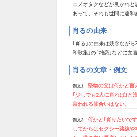
ニメオタクなどが良かれと
あって、それも世間に違和
肖るの由来
｢肖る｣の由来は残念なが
和歌集｣の｢雑恋｣などに文
肖るの文章・例文
堅物の父は何かと言
例文1.
｢少しでも2人に肖れば｣
言われる筋合いはない。
何かと｢肖りたいで
例文2.
してからはセクシー路線や