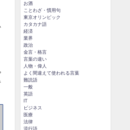
お酒
ことわざ・慣用句
東京オリンピック
カタカナ語
い
経済
業界
政治
金言・格言
言葉の違い
人物・偉人
や
よく間違えて使われる言葉
難読語
み
一般
英語
IT
ビジネス
医療
法律
流行語