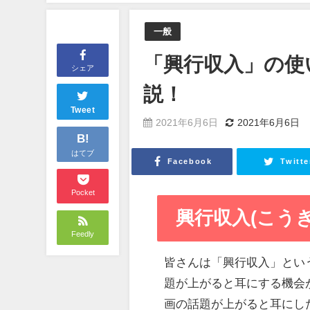
一般
「興行収入」の使
シェア
説！
Tweet
2021年6月6日
2021年6月6日
B!
はてブ
Facebook
Twitte
Pocket
興行収入(こう
Feedly
皆さんは「興行収入」とい
題が上がると耳にする機会
画の話題が上がると耳にし