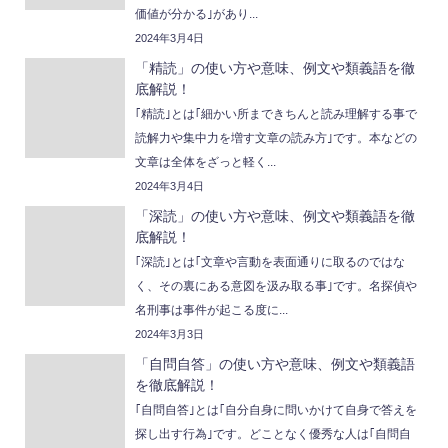
価値が分かる｣があり...
2024年3月4日
「精読」の使い方や意味、例文や類義語を徹
底解説！
｢精読｣とは｢細かい所まできちんと読み理解する事で
読解力や集中力を増す文章の読み方｣です。本などの
文章は全体をざっと軽く...
2024年3月4日
「深読」の使い方や意味、例文や類義語を徹
底解説！
｢深読｣とは｢文章や言動を表面通りに取るのではな
く、その裏にある意図を汲み取る事｣です。名探偵や
名刑事は事件が起こる度に...
2024年3月3日
「自問自答」の使い方や意味、例文や類義語
を徹底解説！
｢自問自答｣とは｢自分自身に問いかけて自身で答えを
探し出す行為｣です。どことなく優秀な人は｢自問自