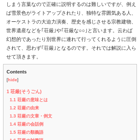
しまう言葉なので正確に説明するのは難しいですが、例え
ば雪景色がライトアップされたり、独特な雰囲気ある人、
オーケストラの大迫力演奏、歴史を感じさせる宗教建物、
世界遺産などを｢荘厳｣や｢荘厳な○○｣と言います。云わば
幻想的であったり別世界に連れて行ってくれるように圧倒
されて、思わず｢荘厳｣となるのです。それでは解説に入ら
せて頂きます。
Contents
[
hide
]
1
荘厳(そうごん)
1.1
荘厳の意味とは
1.2
荘厳の由来
1.3
荘厳の文章・例文
1.4
荘厳の会話例
1.5
荘厳の類義語