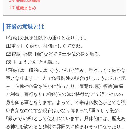
1.6
荘厳の対義語
1.7
荘厳まとめ
荘厳の意味とは
｢荘厳｣の意味は以下の通りとなります。
(1)重々しく厳か。礼儀正しくて立派。
(2)智慧･福徳･相好などで浄土や仏の身を飾る。
(3)｢しょうごん｣とも読む。
｢荘厳｣は一般的には｢そうごん｣と読み、重々しくて厳かな
事となります。一方で仏教関連の場合は｢しょうごん｣と読
み、仏像や仏堂を厳かに飾ったり、智慧(知恵)･福徳(幸福
と利益、善行など)･相好(仏の体の特徴)などで浄土や仏の
身を飾る事となります。よって、本来は仏教色がとても強
い言葉なのですが現在はかなり薄まって｢重々しく厳か｣
｢厳かで立派｣として使われています。具体的には、歴史あ
る神社を訪れると独特の雰囲気に飲まれそうになったり、