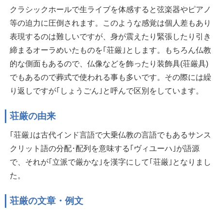
クラシックホールで生ライブを体感すると弦楽器やピアノ
等の迫力に圧倒されます。このような感覚は個人差もあり
表現するのは難しいですが、身が震えたり緊張したり引き
締まるオーラめいたものを｢荘厳｣とします。もちろん仏教
的な側面もあるので、仏像などを飾ったり装飾具(荘厳具)
でもあるので葬式で使われる事も多いです。その際には繰
り返しですが｢しょうごん｣と呼んで区別をしています。
荘厳の由来
｢荘厳｣は古代インド言語で大乗仏教の言語でもあるサンス
クリット語の分配･配列を意味する｢ヴィユーハ｣が語源
で、それが｢立派で厳かな｣を漢字にして｢荘厳｣となりまし
た。
荘厳の文章・例文