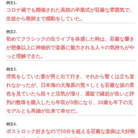
例文1.
コロナ禍でも開催された高校の卒業式が荘厳な雰囲気で、
生徒から教師まで感動をしていた。
例文2.
初めてクラシックの生ライブを体感した時は、荘厳な響き
が想像以上に神秘的で楽器に魅力される人々の気持ちがや
っと理解できた。
例文3.
浮気をしていた妻が男と出て行き、それから暫くは立ち直
れなかったが、日本海の大海原の荒々しくも荘厳な波の景
色を見ていたら段々と活気が漲り、通販で縁起が良いと評
判の数珠を購入したら年収が3倍になり、10歳も年下の元
モデルとも再婚が出来て幸せだ。
例文4.
ポストロック好きなので10分を超える荘厳な楽曲は大好物