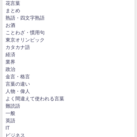
花言葉
まとめ
熟語・四文字熟語
お酒
ことわざ・慣用句
東京オリンピック
カタカナ語
経済
業界
政治
金言・格言
言葉の違い
人物・偉人
よく間違えて使われる言葉
難読語
一般
英語
IT
ビジネス