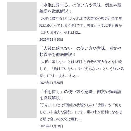
「水泡に帰する」の使い方や意味、例文や類
義語を徹底解説！
｢水泡に帰する｣とは｢それまでの苦労や努力が全て無
駄に終わってしまう事｣です。失敗から学ぶ事も確か
にありますが、それは成...
2023年11月30日
「人後に落ちない」の使い方や意味、例文や
類義語を徹底解説！
｢人後に落ちない｣とは｢相手と自分の実力などを比較
して、『負けていない』や『劣らない』という強い気
持ち｣です。あれこれと...
2023年11月30日
「手を拱く」の使い方や意味、例文や類義語
を徹底解説！
｢手を拱く｣とは｢腕組み状態からの『傍観』や『何も
しない非協力な姿勢』｣です。世の中が便利になるほ
ど助け合いの文化は廃れ...
2023年11月28日