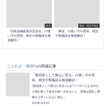
経済
熟語・四文字熟語
「日銀金融政策決定会合」の使
「葬送」の使い方や意味、例文
い方や意味、例文や類義語を徹
や類義語を徹底解説！
底解説！
ことわざ・慣用句
の関連記事
「船頭多くして船山に登る」の使い方や意
味、例文や類義語を徹底解説！
｢船頭多くして船山に登る｣とは｢リーダーとなる中心
人物が多くて命令が統一されないと、現場は混乱し物
事が上手くいかない例え...
2023年12月1日