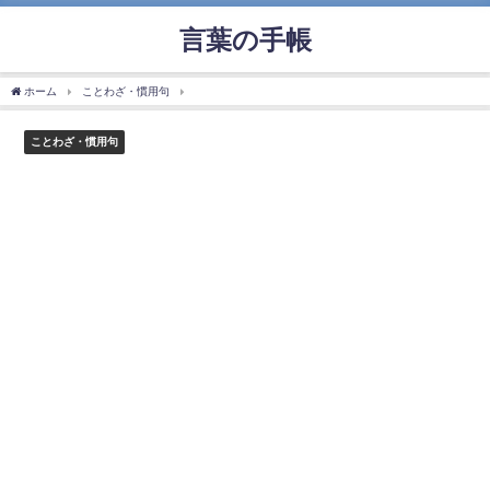
言葉の手帳
ホーム
ことわざ・慣用句
「蓼食う虫も好き好き」の使い方や意味、例文や類義語を
ことわざ・慣用句