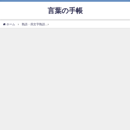
言葉の手帳
ホーム
熟語・四文字熟語
「虚心坦懐」の使い方や意味、例文や類義語を徹底解説！