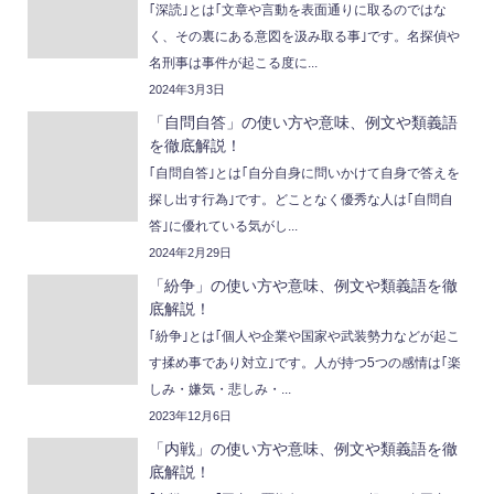
｢深読｣とは｢文章や言動を表面通りに取るのではな
く、その裏にある意図を汲み取る事｣です。名探偵や
名刑事は事件が起こる度に...
2024年3月3日
「自問自答」の使い方や意味、例文や類義語
を徹底解説！
｢自問自答｣とは｢自分自身に問いかけて自身で答えを
探し出す行為｣です。どことなく優秀な人は｢自問自
答｣に優れている気がし...
2024年2月29日
「紛争」の使い方や意味、例文や類義語を徹
底解説！
｢紛争｣とは｢個人や企業や国家や武装勢力などが起こ
す揉め事であり対立｣です。人が持つ5つの感情は｢楽
しみ・嫌気・悲しみ・...
2023年12月6日
「内戦」の使い方や意味、例文や類義語を徹
底解説！