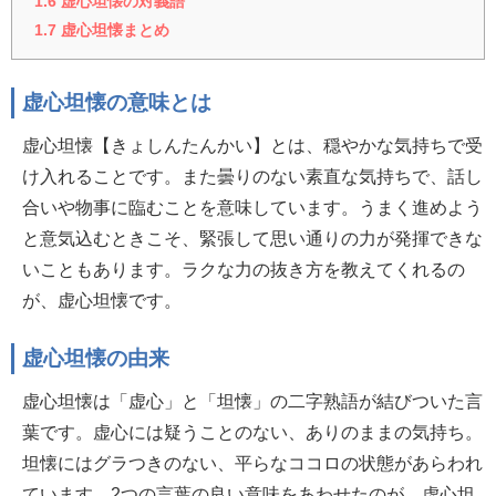
1.6
虚心坦懐の対義語
1.7
虚心坦懐まとめ
虚心坦懐の意味とは
虚心坦懐【きょしんたんかい】とは、穏やかな気持ちで受
け入れることです。また曇りのない素直な気持ちで、話し
合いや物事に臨むことを意味しています。うまく進めよう
と意気込むときこそ、緊張して思い通りの力が発揮できな
いこともあります。ラクな力の抜き方を教えてくれるの
が、虚心坦懐です。
虚心坦懐の由来
虚心坦懐は「虚心」と「坦懐」の二字熟語が結びついた言
葉です。虚心には疑うことのない、ありのままの気持ち。
坦懐にはグラつきのない、平らなココロの状態があらわれ
ています。2つの言葉の良い意味をあわせたのが、虚心坦