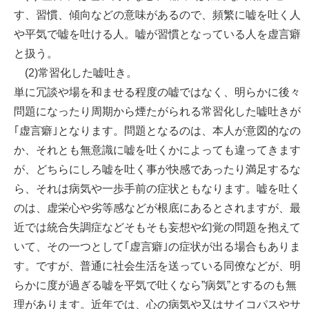
す、習慣、傾向などの意味があるので、頻繁に嘘を吐く人
や平気で嘘を吐ける人。嘘が習慣となっている人を虚言癖
と扱う。
(2)常習化した嘘吐き。
単に冗談や場を和ませる程度の嘘ではなく、明らかに後々
問題になったり周期から煙たがられる常習化した嘘吐きが
｢虚言癖｣となります。問題となるのは、本人が意図的なの
か、それとも無意識に嘘を吐くかによっても違ってきます
が、どちらにしろ嘘を吐く事が快感であったり満足するな
ら、それは病気や一歩手前の症状ともなります。嘘を吐く
のは、虚栄心や劣等感などが根底にあるとされますが、最
近では統合失調症などそもそも妄想や幻覚の問題を抱えて
いて、その一つとして｢虚言癖｣の症状が出る場合もありま
す。ですが、普通に社会生活を送っている同僚などが、明
らかに度が過ぎる嘘を平気で吐くなら”病気”とするのも無
理があります。近年では、心の病気や又はサイコパスやサ