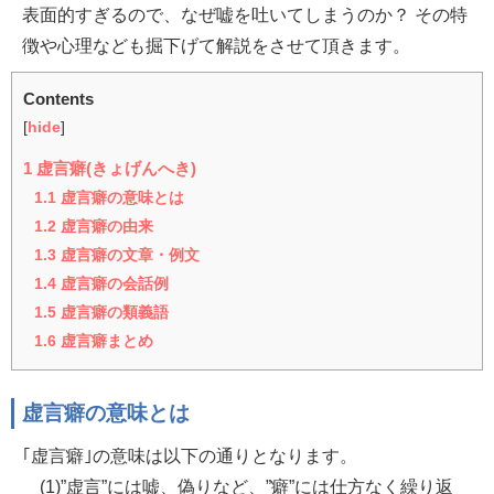
表面的すぎるので、なぜ嘘を吐いてしまうのか？ その特
徴や心理なども掘下げて解説をさせて頂きます。
Contents
[
hide
]
1
虚言癖(きょげんへき)
1.1
虚言癖の意味とは
1.2
虚言癖の由来
1.3
虚言癖の文章・例文
1.4
虚言癖の会話例
1.5
虚言癖の類義語
1.6
虚言癖まとめ
虚言癖の意味とは
｢虚言癖｣の意味は以下の通りとなります。
(1)”虚言”には嘘、偽りなど、”癖”には仕方なく繰り返