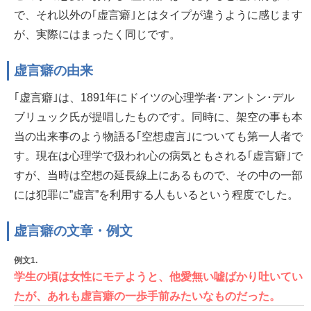
で、それ以外の｢虚言癖｣とはタイプが違うように感じます
が、実際にはまったく同じです。
虚言癖の由来
｢虚言癖｣は、1891年にドイツの心理学者･アントン･デル
ブリュック氏が提唱したものです。同時に、架空の事も本
当の出来事のよう物語る｢空想虚言｣についても第一人者で
す。現在は心理学で扱われ心の病気ともされる｢虚言癖｣で
すが、当時は空想の延長線上にあるもので、その中の一部
には犯罪に”虚言”を利用する人もいるという程度でした。
虚言癖の文章・例文
例文1.
学生の頃は女性にモテようと、他愛無い嘘ばかり吐いてい
たが、あれも虚言癖の一歩手前みたいなものだった。