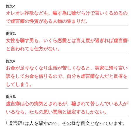
例文2.
オレオレ詐欺なども、騙す為に嘘だらけで言いくるめるの
で虚言癖の性質がある人物の集まりだ。
例文3.
女性を騙す男も、いくら恋愛とは言え度が過ぎれば虚言癖
と言われても仕方がない。
例文4.
お金が足りなくなり生活が苦しくなると、実家に帰り言い
訳をしてお金を借りるので、自分も虚言癖なんだと反省を
してしまう。
例文5.
虚言癖は心の病気とされるが、騙されて苦しんでいる人が
いるなら、たちの悪い悪病と認定するしかない。
｢虚言癖｣は人を騙すので、その様な例文となっています。