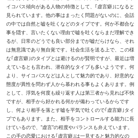
イコパス傾向がある人物の特徴として、｢虚言癖｣になると
見られています。他の事はまったく問題がないのに、会話
の中では自然と嘘を吐くなどのタイプです。何か不都合な
事を隠す、言いたくない理由で嘘を吐くならまだ理解でき
るが、日常のどうでも良い部分までが嘘だらけなら、それ
は無意識であり無自覚です。社会生活を送る上で、この様
な｢虚言癖｣のタイプとは避けるのが賢明ですが、最近は増
えているとも言われ、潜在的なタイプも多いようです。何
より、サイコパスなどは人として魅力的であり、好意的な
態度が異性を問わず人から慕われる事もよくあります。例
として、浮気を何度も繰り返す人は第三者から見れば不快
ですが、相手から好かれる何かが備わっているからです
し、何より相手を落とす嘘を平気で吐くので｢虚言癖｣タイ
プでもあります。また、相手をコントロールする能力に長
けているので、”虚言”の程度やバランスも弁えています。
この手の恋愛における｢虚言癖｣は一見すると魅力的なの