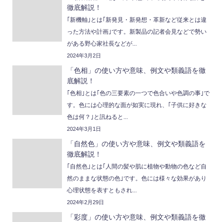
徹底解説！
｢新機軸｣とは｢新発見・新発想・革新など従来とは違
った方法や計画｣です。新製品の記者会見などで勢い
がある野心家社長などが...
2024年3月2日
「色相」の使い方や意味、例文や類義語を徹
底解説！
｢色相｣とは｢色の三要素の一つで色合いや色調の事｣で
す。色には心理的な面が如実に現れ、｢子供に好きな
色は何？｣と訊ねると...
2024年3月1日
「自然色」の使い方や意味、例文や類義語を
徹底解説！
｢自然色｣とは｢人間の髪や肌に植物や動物の色など自
然のままな状態の色｣です。色には様々な効果があり
心理状態を表すともされ...
2024年2月29日
「彩度」の使い方や意味、例文や類義語を徹