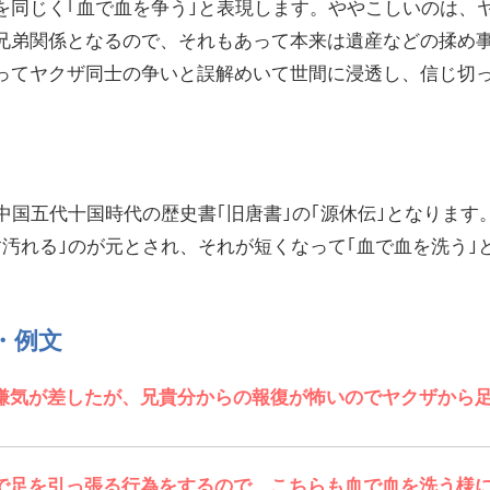
を同じく｢血で血を争う｣と表現します。ややこしいのは、
兄弟関係となるので、それもあって本来は遺産などの揉め
ってヤクザ同士の争いと誤解めいて世間に浸透し、信じ切
。
中国五代十国時代の歴史書｢旧唐書｣の｢源休伝｣となります
す汚れる｣のが元とされ、それが短くなって｢血で血を洗う｣
・例文
嫌気が差したが、兄貴分からの報復が怖いのでヤクザから
で足を引っ張る行為をするので、こちらも血で血を洗う様