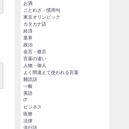
お酒
ことわざ・慣用句
東京オリンピック
カタカナ語
経済
業界
政治
金言・格言
言葉の違い
人物・偉人
よく間違えて使われる言葉
難読語
一般
英語
IT
ビジネス
医療
法律
流行語