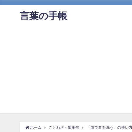
言葉の手帳
ホーム
ことわざ・慣用句
「血で血を洗う」の使い