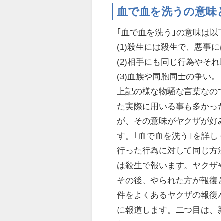
血で血を洗うの意味
｢血で血を洗う｣の意味は
(1)殺生には殺生で、悪事
(2)相手にも同じ行為やそ
(3)血族や同胞同士の争い。
上記の様な物騒な言葉なの
た実際に用いる事も多かっ
が、その意味がヤクザが好
す。｢血で血を洗う｣を詳
行った行為に対して同じ方
は殺生で報います。ヤクザ
その後、やられた方が報復
件をよくあるヤクザの報復
に報道します。二つ目は、