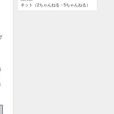
ネット（2ちゃんねる・5ちゃんねる）
げ
暴
と
事