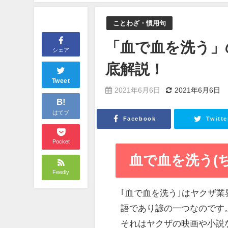
ことわざ・慣用句
「血で血を洗う」
シェア
底解説！
Tweet
2021年6月6日
2021年6月6日
B!
はてブ
Facebook
Twitte
Pocket
血で血を洗う(
Feedly
｢血で血を洗う｣はヤクザ
語であり諺の一つなのです
それはヤクザの映画や小説