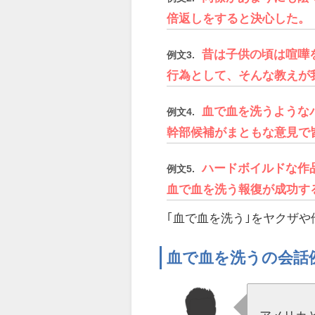
倍返しをすると決心した。
昔は子供の頃は喧嘩
例文3.
行為として、そんな教えが
血で血を洗うような
例文4.
幹部候補がまともな意見で
ハードボイルドな作
例文5.
血で血を洗う報復が成功す
｢血で血を洗う｣をヤクザ
血で血を洗うの会話