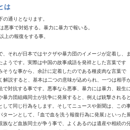
とは
以下の通りとなります。
には悪事で対処する。暴力に暴力で報いる。
れ以上の報復をする事。
で、それが日本ではヤクザや暴力団のイメージが定着し、
たようです。実際は中国の故事成語を発祥とした言葉です
みそうな事から、余計に定着したのである種皮肉な言葉で
しく解説すると、基本は二つの意味が込められ、一つは相手
法で対抗する事です。悪事なら悪事、暴力には暴力、殺生
や暴力団組織同士が抗争に発展すると、例えば銃撃される
として同じ行為をします。そしてニュースや新聞は、この
パターンとして、｢血で血を洗う報復行為に発展｣といった
親族など血族同士が争う事で、よくあるのは遺産や相続の