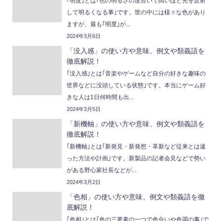
｢明度｣とは｢色の明るさの度合いで高いほど光を反射
して明るくなる事｣です。世の中には様々な色があり
ますが、最も｢明度｣が...
2024年3月6日
「没入感」の使い方や意味、例文や類義語を
徹底解説！
｢没入感｣とは｢音楽やゲームなど自分の好きな趣味の
世界などに没頭している状態｣です。本当にゲーム好
きな人は1日何時間も出...
2024年3月5日
「新機軸」の使い方や意味、例文や類義語を
徹底解説！
｢新機軸｣とは｢新発見・新発想・革新など従来とは違
った方法や計画｣です。新製品の記者会見などで勢い
がある野心家社長などが...
2024年3月2日
「色相」の使い方や意味、例文や類義語を徹
底解説！
｢色相｣とは｢色の三要素の一つで色合いや色調の事｣で