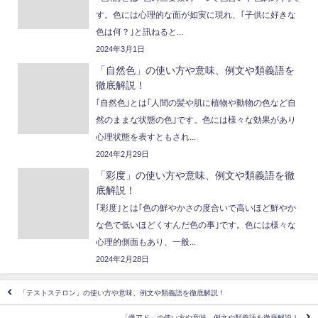
す。色には心理的な面が如実に現れ、｢子供に好きな
色は何？｣と訊ねると...
2024年3月1日
「自然色」の使い方や意味、例文や類義語を
徹底解説！
｢自然色｣とは｢人間の髪や肌に植物や動物の色など自
然のままな状態の色｣です。色には様々な効果があり
心理状態を表すともされ...
2024年2月29日
「彩度」の使い方や意味、例文や類義語を徹
底解説！
｢彩度｣とは｢色の鮮やかさの度合いで高いほど鮮やか
な色で低いほどくすんだ色の事｣です。色には様々な
心理的側面もあり、一般...
2024年2月28日
「テストステロン」の使い方や意味、例文や類義語を徹底解説！
「爆アド」の使い方や意味、例文や類義語を徹底解説！