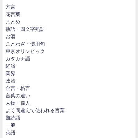
方言
花言葉
まとめ
熟語・四文字熟語
お酒
ことわざ・慣用句
東京オリンピック
カタカナ語
経済
業界
政治
金言・格言
言葉の違い
人物・偉人
よく間違えて使われる言葉
難読語
一般
英語