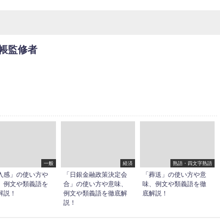
帳監修者
一般
経済
熟語・四文字熟語
入感」の使い方や
「日銀金融政策決定会
「葬送」の使い方や意
、例文や類義語を
合」の使い方や意味、
味、例文や類義語を徹
解説！
例文や類義語を徹底解
底解説！
説！