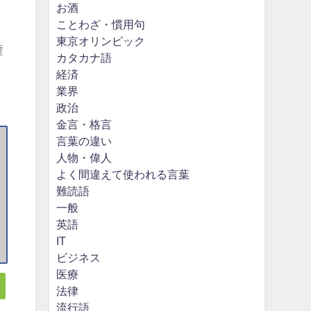
お酒
ことわざ・慣用句
東京オリンピック
権
カタカナ語
経済
業界
政治
金言・格言
言葉の違い
人物・偉人
よく間違えて使われる言葉
難読語
一般
英語
IT
ビジネス
医療
法律
流行語