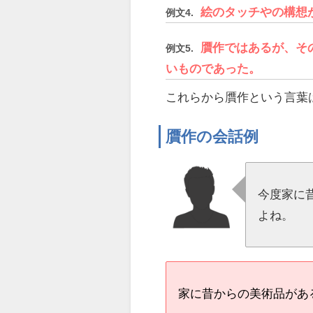
絵のタッチやの構想
例文4.
贋作ではあるが、そ
例文5.
いものであった。
これらから贋作という言葉
贋作の会話例
今度家に
よね。
家に昔からの美術品があ