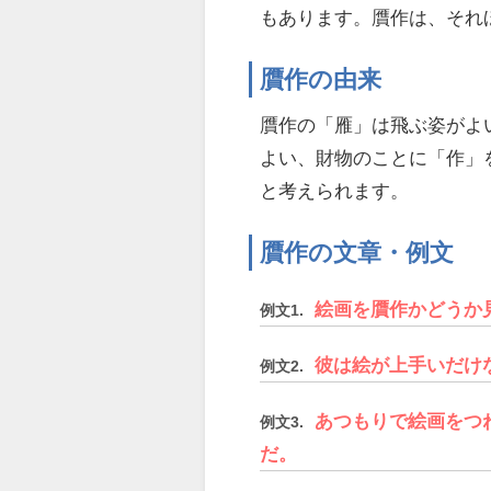
もあります。贋作は、それ
贋作の由来
贋作の「雁」は飛ぶ姿がよ
よい、財物のことに「作」
と考えられます。
贋作の文章・例文
絵画を贋作かどうか
例文1.
彼は絵が上手いだけ
例文2.
あつもりで絵画をつ
例文3.
だ。