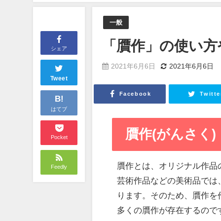
一般
「贋作」の使い方
シェア
2021年6月6日
2021年6月6日
Tweet
Facebook
Twitte
B!
はてブ
贋作(がんさく)
Pocket
贋作とは、オリジナル作品
Feedly
芸術作品などの美術品では
ります。そのため、贋作を
多くの贋作が存在するので