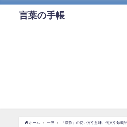
言葉の手帳
ホーム
一般
「贋作」の使い方や意味、例文や類義