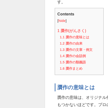
す。
Contents
[
hide
]
1
贋作(がんさく)
1.1
贋作の意味とは
1.2
贋作の由来
1.3
贋作の文章・例文
1.4
贋作の会話例
1.5
贋作の類義語
1.6
贋作まとめ
贋作の意味とは
贋作の意味は、オリジナル
もつかないほどです。プロ