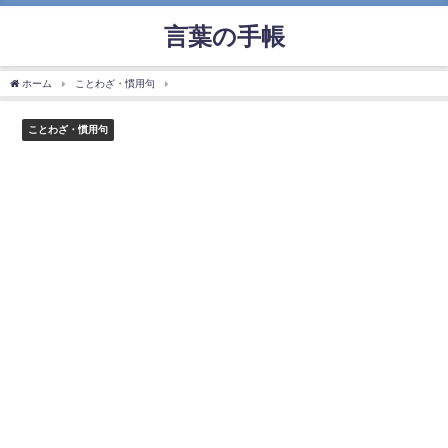
言葉の手帳
ホーム
ことわざ・慣用句
「赤子の手をひねる」の使い方や意味、例文や類義語を徹
ことわざ・慣用句