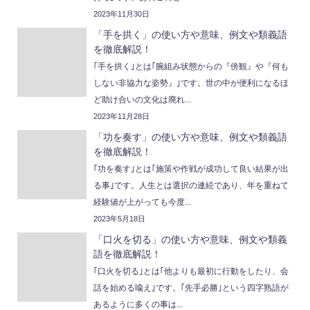
2023年11月30日
「手を拱く」の使い方や意味、例文や類義語
を徹底解説！
｢手を拱く｣とは｢腕組み状態からの『傍観』や『何も
しない非協力な姿勢』｣です。世の中が便利になるほ
ど助け合いの文化は廃れ...
2023年11月28日
「功を奏す」の使い方や意味、例文や類義語
を徹底解説！
｢功を奏す｣とは｢施策や作戦が成功して良い結果が出
る事｣です。人生とは選択の連続であり、年を重ねて
経験値が上がっても今度...
2023年5月18日
「口火を切る」の使い方や意味、例文や類義
語を徹底解説！
｢口火を切る｣とは｢他よりも最初に行動をしたり、会
話を始める喩え｣です。｢先手必勝｣という四字熟語が
あるように多くの事は...