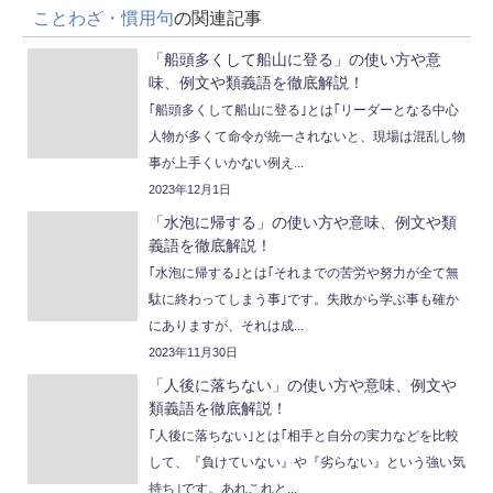
ことわざ・慣用句
の関連記事
「船頭多くして船山に登る」の使い方や意
味、例文や類義語を徹底解説！
｢船頭多くして船山に登る｣とは｢リーダーとなる中心
人物が多くて命令が統一されないと、現場は混乱し物
事が上手くいかない例え...
2023年12月1日
「水泡に帰する」の使い方や意味、例文や類
義語を徹底解説！
｢水泡に帰する｣とは｢それまでの苦労や努力が全て無
駄に終わってしまう事｣です。失敗から学ぶ事も確か
にありますが、それは成...
2023年11月30日
「人後に落ちない」の使い方や意味、例文や
類義語を徹底解説！
｢人後に落ちない｣とは｢相手と自分の実力などを比較
して、『負けていない』や『劣らない』という強い気
持ち｣です。あれこれと...