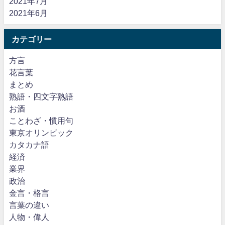
2021年7月
2021年6月
カテゴリー
方言
花言葉
まとめ
熟語・四文字熟語
お酒
ことわざ・慣用句
東京オリンピック
カタカナ語
経済
業界
政治
金言・格言
言葉の違い
人物・偉人