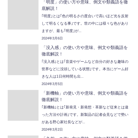
「明度」の使い方や意味、例文や類義語を徹
底解説！
｢明度｣とは｢色の明るさの度合いで高いほど光を反射
して明るくなる事｣です。世の中には様々な色があり
ますが、最も｢明度｣が...
2024年3月6日
「没入感」の使い方や意味、例文や類義語を
徹底解説！
｢没入感｣とは｢音楽やゲームなど自分の好きな趣味の
世界などに没頭している状態｣です。本当にゲーム好
きな人は1日何時間も出...
2024年3月5日
「新機軸」の使い方や意味、例文や類義語を
徹底解説！
｢新機軸｣とは｢新発見・新発想・革新など従来とは違
った方法や計画｣です。新製品の記者会見などで勢い
がある野心家社長などが...
2024年3月2日