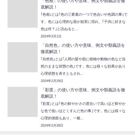
「色相」の使い方や意味、例文や類義語を徹
底解説！
｢色相｣とは｢色の三要素の一つで色合いや色調の事｣で
す。色には心理的な面が如実に現れ、｢子供に好きな
色は何？｣と訊ねると...
2024年3月1日
「自然色」の使い方や意味、例文や類義語を
徹底解説！
｢自然色｣とは｢人間の髪や肌に植物や動物の色など自
然のままな状態の色｣です。色には様々な効果があり
心理状態を表すともされ...
2024年2月29日
「彩度」の使い方や意味、例文や類義語を徹
底解説！
｢彩度｣とは｢色の鮮やかさの度合いで高いほど鮮やか
な色で低いほどくすんだ色の事｣です。色には様々な
心理的側面もあり、一般...
2024年2月28日