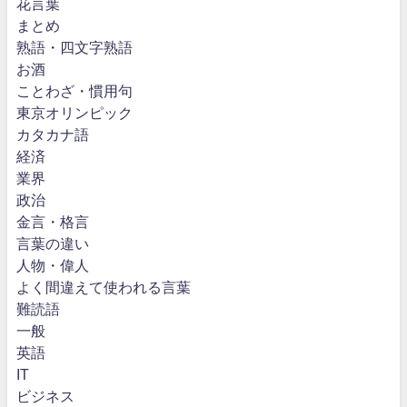
花言葉
まとめ
熟語・四文字熟語
お酒
ことわざ・慣用句
東京オリンピック
カタカナ語
経済
業界
政治
金言・格言
言葉の違い
人物・偉人
よく間違えて使われる言葉
難読語
一般
英語
IT
ビジネス