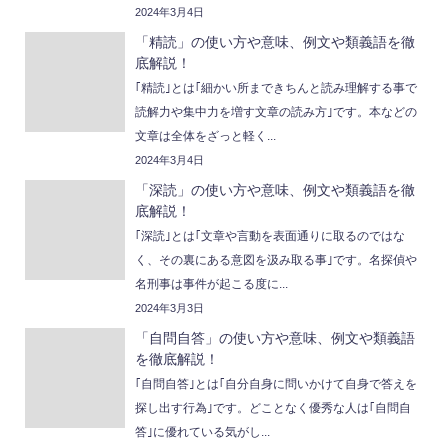
2024年3月4日
「精読」の使い方や意味、例文や類義語を徹
底解説！
｢精読｣とは｢細かい所まできちんと読み理解する事で
読解力や集中力を増す文章の読み方｣です。本などの
文章は全体をざっと軽く...
2024年3月4日
「深読」の使い方や意味、例文や類義語を徹
底解説！
｢深読｣とは｢文章や言動を表面通りに取るのではな
く、その裏にある意図を汲み取る事｣です。名探偵や
名刑事は事件が起こる度に...
2024年3月3日
「自問自答」の使い方や意味、例文や類義語
を徹底解説！
｢自問自答｣とは｢自分自身に問いかけて自身で答えを
探し出す行為｣です。どことなく優秀な人は｢自問自
答｣に優れている気がし...