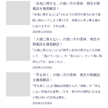
「水泡に帰する」の使い方や意味、例文や類
義語を徹底解説！
｢水泡に帰する｣とは｢それまでの苦労や努力が全て無
駄に終わってしまう事｣です。失敗から学ぶ事も確か
にありますが、それは成...
2023年11月30日
「人後に落ちない」の使い方や意味、例文や
類義語を徹底解説！
｢人後に落ちない｣とは｢相手と自分の実力などを比較
して、『負けていない』や『劣らない』という強い気
持ち｣です。あれこれと...
2023年11月30日
「手を拱く」の使い方や意味、例文や類義語
を徹底解説！
｢手を拱く｣とは｢腕組み状態からの『傍観』や『何も
しない非協力な姿勢』｣です。世の中が便利になるほ
ど助け合いの文化は廃れ...
2023年11月28日