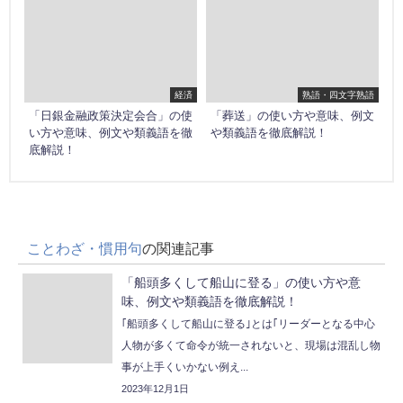
経済
熟語・四文字熟語
「日銀金融政策決定会合」の使
「葬送」の使い方や意味、例文
い方や意味、例文や類義語を徹
や類義語を徹底解説！
底解説！
ことわざ・慣用句
の関連記事
「船頭多くして船山に登る」の使い方や意
味、例文や類義語を徹底解説！
｢船頭多くして船山に登る｣とは｢リーダーとなる中心
人物が多くて命令が統一されないと、現場は混乱し物
事が上手くいかない例え...
2023年12月1日