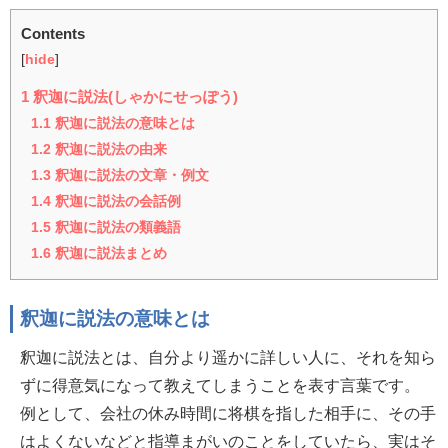
Contents
[
hide
]
1
釈迦に説法(しゃかにせっぽう)
1.1
釈迦に説法の意味とは
1.2
釈迦に説法の由来
1.3
釈迦に説法の文章・例文
1.4
釈迦に説法の会話例
1.5
釈迦に説法の類義語
1.6
釈迦に説法まとめ
釈迦に説法の意味とは
釈迦に説法とは、自分より遥かに詳しい人に、それを知ら
ずに得意気になって教えてしまうことを表す言葉です。
例として、会社の休み時間に将棋を指した相手に、その手
はよくないなどと指導まがいのことをしていたら、実はそ