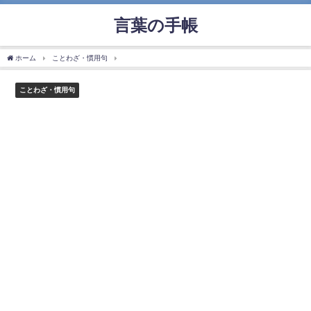
言葉の手帳
ホーム
ことわざ・慣用句
「釈迦に説法」の使い方や意味、例文や類義語を徹底解説
ことわざ・慣用句