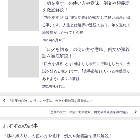
「功を奏す」の使い方や意味、例文や類義語
を徹底解説！
｢功を奏す｣とは｢施策や作戦が成功して良い結果が出
る事｣です。人生とは選択の連続であり、年を重ねて
経験値が上がっても今度...
2023年5月18日
「口火を切る」の使い方や意味、例文や類義
語を徹底解説！
｢口火を切る｣とは｢他よりも最初に行動をしたり、会
話を始める喩え｣です。｢先手必勝｣という四字熟語が
あるように多くの事は...
2023年4月13日
「紺屋の白袴」の使い方や意味、例文や類義語を徹底解説！
「恩讐の彼方」の使い方や意味、例文や類義語を徹底解説！
おすすめの記事
「狐の嫁入り」の使い方や意味、例文や類義語を徹底解説！