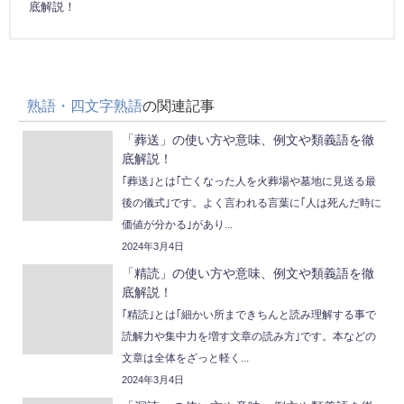
底解説！
熟語・四文字熟語
の関連記事
「葬送」の使い方や意味、例文や類義語を徹
底解説！
｢葬送｣とは｢亡くなった人を火葬場や墓地に見送る最
後の儀式｣です。よく言われる言葉に｢人は死んだ時に
価値が分かる｣があり...
2024年3月4日
「精読」の使い方や意味、例文や類義語を徹
底解説！
｢精読｣とは｢細かい所まできちんと読み理解する事で
読解力や集中力を増す文章の読み方｣です。本などの
文章は全体をざっと軽く...
2024年3月4日