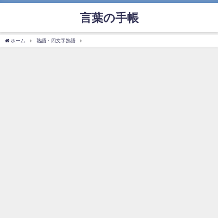
言葉の手帳
ホーム
熟語・四文字熟語
「青息吐息」の使い方や意味、例文や類義語を徹底解説！