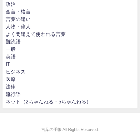
政治
金言・格言
言葉の違い
人物・偉人
よく間違えて使われる言葉
難読語
一般
英語
IT
ビジネス
医療
法律
流行語
ネット（2ちゃんねる・5ちゃんねる）
言葉の手帳 All Rights Reserved.