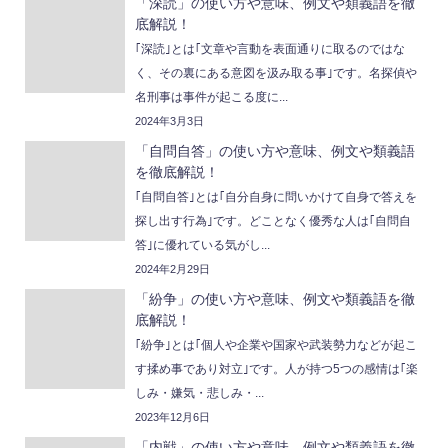
「深読」の使い方や意味、例文や類義語を徹
底解説！
｢深読｣とは｢文章や言動を表面通りに取るのではな
く、その裏にある意図を汲み取る事｣です。名探偵や
名刑事は事件が起こる度に...
2024年3月3日
「自問自答」の使い方や意味、例文や類義語
を徹底解説！
｢自問自答｣とは｢自分自身に問いかけて自身で答えを
探し出す行為｣です。どことなく優秀な人は｢自問自
答｣に優れている気がし...
2024年2月29日
「紛争」の使い方や意味、例文や類義語を徹
底解説！
｢紛争｣とは｢個人や企業や国家や武装勢力などが起こ
す揉め事であり対立｣です。人が持つ5つの感情は｢楽
しみ・嫌気・悲しみ・...
2023年12月6日
「内戦」の使い方や意味、例文や類義語を徹