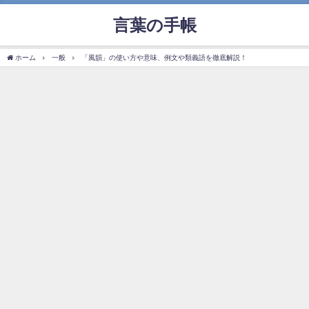
言葉の手帳
ホーム
一般
「風韻」の使い方や意味、例文や類義語を徹底解説！