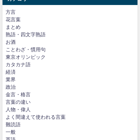
方言
花言葉
まとめ
熟語・四文字熟語
お酒
ことわざ・慣用句
東京オリンピック
カタカナ語
経済
業界
政治
金言・格言
言葉の違い
人物・偉人
よく間違えて使われる言葉
難読語
一般
英語