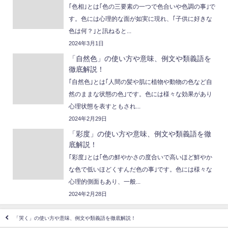
｢色相｣とは｢色の三要素の一つで色合いや色調の事｣で
す。色には心理的な面が如実に現れ、｢子供に好きな
色は何？｣と訊ねると...
2024年3月1日
「自然色」の使い方や意味、例文や類義語を
徹底解説！
｢自然色｣とは｢人間の髪や肌に植物や動物の色など自
然のままな状態の色｣です。色には様々な効果があり
心理状態を表すともされ...
2024年2月29日
「彩度」の使い方や意味、例文や類義語を徹
底解説！
｢彩度｣とは｢色の鮮やかさの度合いで高いほど鮮やか
な色で低いほどくすんだ色の事｣です。色には様々な
心理的側面もあり、一般...
2024年2月28日
「哭く」の使い方や意味、例文や類義語を徹底解説！