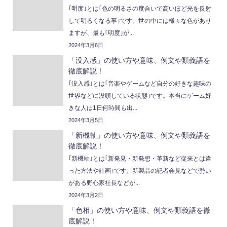
｢明度｣とは｢色の明るさの度合いで高いほど光を反射
して明るくなる事｣です。世の中には様々な色があり
ますが、最も｢明度｣が...
2024年3月6日
「没入感」の使い方や意味、例文や類義語を
徹底解説！
｢没入感｣とは｢音楽やゲームなど自分の好きな趣味の
世界などに没頭している状態｣です。本当にゲーム好
きな人は1日何時間も出...
2024年3月5日
「新機軸」の使い方や意味、例文や類義語を
徹底解説！
｢新機軸｣とは｢新発見・新発想・革新など従来とは違
った方法や計画｣です。新製品の記者会見などで勢い
がある野心家社長などが...
2024年3月2日
「色相」の使い方や意味、例文や類義語を徹
底解説！