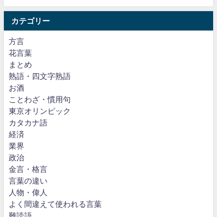
カテゴリー
方言
花言葉
まとめ
熟語・四文字熟語
お酒
ことわざ・慣用句
東京オリンピック
カタカナ語
経済
業界
政治
金言・格言
言葉の違い
人物・偉人
よく間違えて使われる言葉
難読語