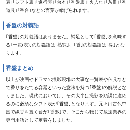
表｣｢シフト表｣｢進行表｣｢台本｣｢香盤表｣｢火入れ｣｢灰皿｣｢香
道具｣｢香台｣などの言葉が挙げられます。
香盤の対義語
｢香盤｣の対義語はありません。補足として｢香盤｣を意味す
る｢一覧(表)｣の対義語は｢熟覧｣、｢香｣の対義語は｢臭｣とな
ります。
香盤まとめ
以上が映画やドラマの撮影現場の大事な一覧表や仏具など
で香りをたてる容器といった意味を持つ｢香盤｣の解説とな
りました。現代においては、その大半は撮影を順調に進め
るのに必須なシフト表が｢香盤｣となります。元々は古代中
国で線香を置く台が｢香盤｣で、そこから転じて放送業界の
専門用語として定着をしました。