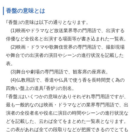
香盤の意味とは
｢香盤｣の意味は以下の通りとなります。
(1)映画やドラマなど放送業界専の門用語で、出演する
俳優など全役名と出演する場面等が書き込まれた一覧表。
(2)映画・ドラマや歌舞伎世界の専門用語で、撮影現場
や舞台での出演者の演目やシーンの進行状況を記載した
表。
(3)舞台や劇場の専門用語で、観客席の座席表。
(4)仏教用語で、香道や仏具で使う香を長時間焚く為の
四角い盤上の道具｢香炉｣の別名。
｢香盤｣はいくつかの意味がありそれぞれ専門用語ですが、
最も一般的なのは映画・ドラマなどの業界専門用語で、出
演者の全役者名や役名に演目の時間やシーンの進行状況な
どを記載した、云わば全てをまとめた一覧表となります。
この表があれば全ての段取りなどが把握できるのでとても