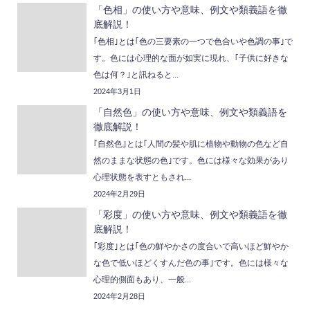
「色相」の使い方や意味、例文や類義語を徹
底解説！
｢色相｣とは｢色の三要素の一つで色合いや色調の事｣で
す。色には心理的な面が如実に現れ、｢子供に好きな
色は何？｣と訊ねると...
2024年3月1日
「自然色」の使い方や意味、例文や類義語を
徹底解説！
｢自然色｣とは｢人間の髪や肌に植物や動物の色など自
然のままな状態の色｣です。色には様々な効果があり
心理状態を表すともされ...
2024年2月29日
「彩度」の使い方や意味、例文や類義語を徹
底解説！
｢彩度｣とは｢色の鮮やかさの度合いで高いほど鮮やか
な色で低いほどくすんだ色の事｣です。色には様々な
心理的側面もあり、一般...
2024年2月28日