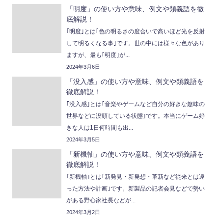
「明度」の使い方や意味、例文や類義語を徹
底解説！
｢明度｣とは｢色の明るさの度合いで高いほど光を反射
して明るくなる事｣です。世の中には様々な色があり
ますが、最も｢明度｣が...
2024年3月6日
「没入感」の使い方や意味、例文や類義語を
徹底解説！
｢没入感｣とは｢音楽やゲームなど自分の好きな趣味の
世界などに没頭している状態｣です。本当にゲーム好
きな人は1日何時間も出...
2024年3月5日
「新機軸」の使い方や意味、例文や類義語を
徹底解説！
｢新機軸｣とは｢新発見・新発想・革新など従来とは違
った方法や計画｣です。新製品の記者会見などで勢い
がある野心家社長などが...
2024年3月2日