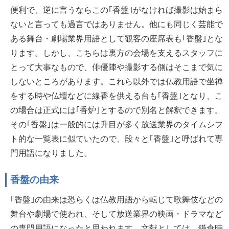
便利で、逆に言うならこの｢香盤｣がなければ撮影は始まら
ないと言っても過言ではありません。他にも同じく芸能で
ある舞台・劇場業界用語として観客の座席表も｢香盤｣とな
ります。しかし、こちらは裏方の会場を支えるスタッフに
とって大事なもので、俳優陣や撮影する側はそこまで気に
しないところがあります。これら以外では仏教用語で坐禅
をする時や仏壇などに線香を供える台も｢香盤｣となり、こ
の場合は正式には｢香炉｣とするので別名と解釈できます。
その｢香盤｣は一般的には升目が多く放送業界のタイムシフ
ト的な一覧表に似ていたので、段々と｢香盤｣と呼ばれて専
門用語になりました。
香盤の由来
｢香盤｣の由来は恐らくは仏教用語から転じて歌舞伎などの
舞台や劇場で使われ、そして放送業界の映画・ドラマなど
の専門用語になったと思われます。文献としては、鎌倉時