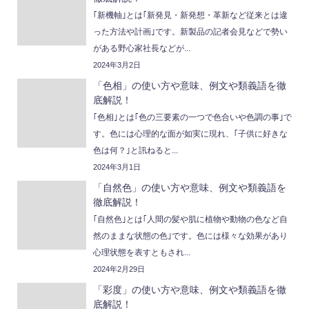
｢新機軸｣とは｢新発見・新発想・革新など従来とは違
った方法や計画｣です。新製品の記者会見などで勢い
がある野心家社長などが...
2024年3月2日
「色相」の使い方や意味、例文や類義語を徹
底解説！
｢色相｣とは｢色の三要素の一つで色合いや色調の事｣で
す。色には心理的な面が如実に現れ、｢子供に好きな
色は何？｣と訊ねると...
2024年3月1日
「自然色」の使い方や意味、例文や類義語を
徹底解説！
｢自然色｣とは｢人間の髪や肌に植物や動物の色など自
然のままな状態の色｣です。色には様々な効果があり
心理状態を表すともされ...
2024年2月29日
「彩度」の使い方や意味、例文や類義語を徹
底解説！