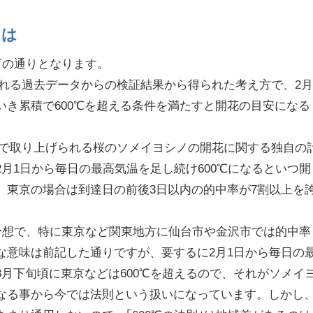
とは
以下の通りとなります。
られる過去データからの検証結果から得られた考え方で、2月
いき累積で600℃を超える条件を満たすと開花の目安になる
報で取り上げられる桜のソメイヨシノの開花に関する独自の
月1日から毎日の最高気温を足し続け600℃になるといつ開
、東京の場合は到達日の前後3日以内の的中率が7割以上を
花予想で、特に東京など関東地方に仙台市や金沢市では的中率
な意味は前記した通りですが、要するに2月1日から毎日の
月下旬頃に東京などは600℃を超えるので、それがソメイ
なる事から今では法則という扱いになっています。しかし