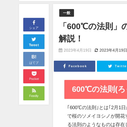
一般
「600℃の法則
シェア
解説！
Tweet
2023年4月19日
2023年4月19
B!
はてブ
Facebook
Twitte
Pocket
600℃の法則(
Feedly
｢600℃の法則｣とは｢2月
で桜のソメイヨシノが開花
る法則のようなものは存在