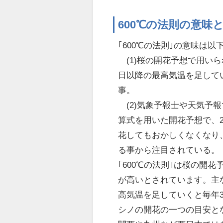
600℃の法則の意味
｢600℃の法則｣の意味は
(1)桜の開花予想で用い
日以降の最高気温を足して
事。
(2)気象予報士や天気予
算式を用いた開花予想で、2
花してもおかしくなくなり
る事から注目されている。
｢600℃の法則｣は桜の開
が高いとされています。主
高気温を足していくと毎年3
シノの開花の一つの目安と