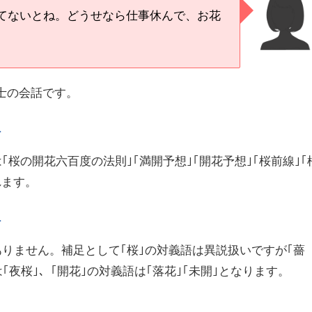
てないとね。どうせなら仕事休んで、お花
士の会話です。
語
は｢桜の開花六百度の法則｣｢満開予想｣｢開花予想｣｢桜前線｣｢
れます。
語
はありません。補足として｢桜｣の対義語は異説扱いですが｢薔
は｢夜桜｣、｢開花｣の対義語は｢落花｣｢未開｣となります。