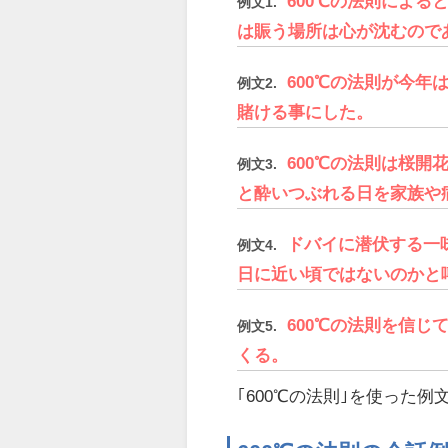
600℃の法則によ
例文1.
は賑う場所は心が沈むので
600℃の法則が今
例文2.
賭ける事にした。
600℃の法則は桜
例文3.
と酔いつぶれる日を家族や
ドバイに潜伏する一
例文4.
日に近い頃ではないのかと
600℃の法則を信
例文5.
くる。
｢600℃の法則｣を使った例