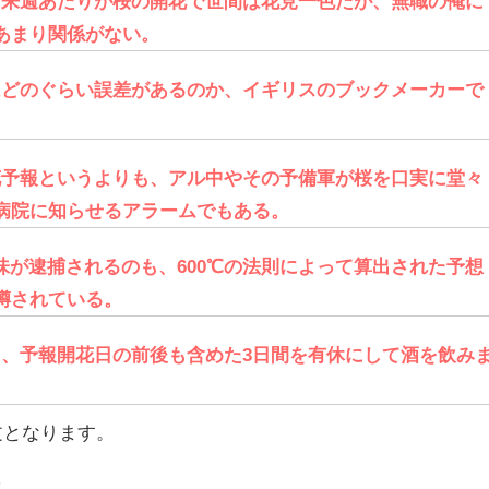
ると来週あたりが桜の開花で世間は花見一色だが、無職の俺に
あまり関係がない。
年はどのぐらい誤差があるのか、イギリスのブックメーカーで
開花予報というよりも、アル中やその予備軍が桜を口実に堂々
病院に知らせるアラームでもある。
味が逮捕されるのも、600℃の法則によって算出された予想
噂されている。
じて、予報開花日の前後も含めた3日間を有休にして酒を飲み
文となります。