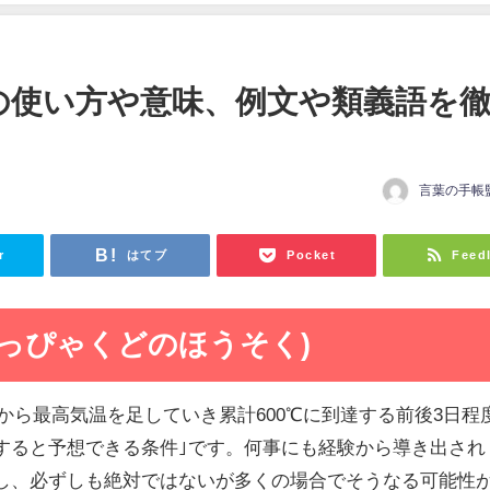
」の使い方や意味、例文や類義語を
言葉の手帳
日
r
はてブ
Pocket
Feed
ろっぴゃくどのほうそく)
1日から最高気温を足していき累計600℃に到達する前後3日程
すると予想できる条件｣です。何事にも経験から導き出され
し、必ずしも絶対ではないが多くの場合でそうなる可能性