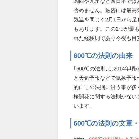
関西や九州など西日本ではあ
否めません。厳密には最高
気温を同じく2月1日から足
もあります。この2つが最
れた経験則であり今後も目
600℃の法則の由来
｢600℃の法則｣は201
と天気予報などで気象予報
的にこの法則に沿う事が多
桜開花に関する法則がないと
います。
600℃の法則の文章