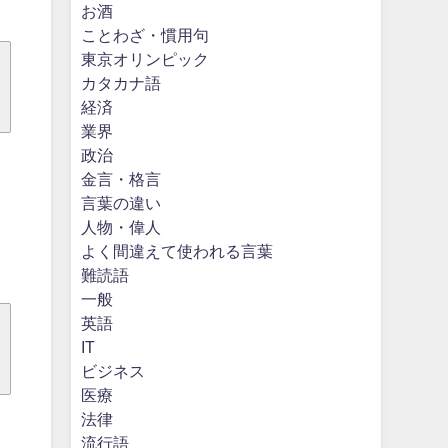
お酒
ことわざ・慣用句
東京オリンピック
カタカナ語
経済
業界
政治
金言・格言
言葉の違い
人物・偉人
よく間違えて使われる言葉
難読語
一般
英語
IT
ビジネス
医療
法律
流行語