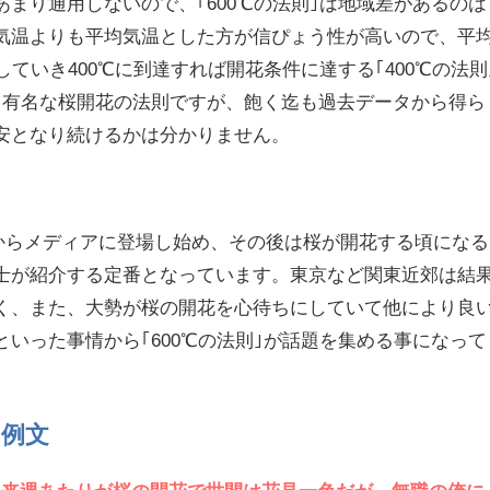
まり通用しないので、｢600℃の法則｣は地域差があるのは
気温よりも平均気温とした方が信ぴょう性が高いので、平
していき400℃に到達すれば開花条件に達する｢400℃の法則
も有名な桜開花の法則ですが、飽く迄も過去データから得ら
安となり続けるかは分かりません。
4年頃からメディアに登場し始め、その後は桜が開花する頃になる
士が紹介する定番となっています。東京など関東近郊は結
く、また、大勢が桜の開花を心待ちにしていて他により良
いった事情から｢600℃の法則｣が話題を集める事になって
・例文