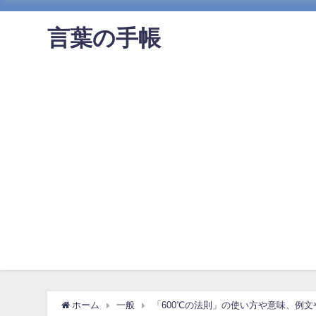
言葉の手帳
ホーム
一般
「600℃の法則」の使い方や意味、例