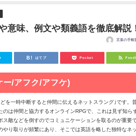
方や意味、例文や類義語を徹底解説
言葉の手帳
日
r
はてブ
Pocket
Feed
ケー/アフク/アフケ)
ムなどを一時中断すると仲間に伝えるネットスラング｣です。
たのは仲間と協力するオンラインRPGで、これは見ず知ら
ボス敵などを倒すのでコミュニケーションを取るのが重要
のやり取りが頻繁にあり、そこでは英語を略した独特なネ