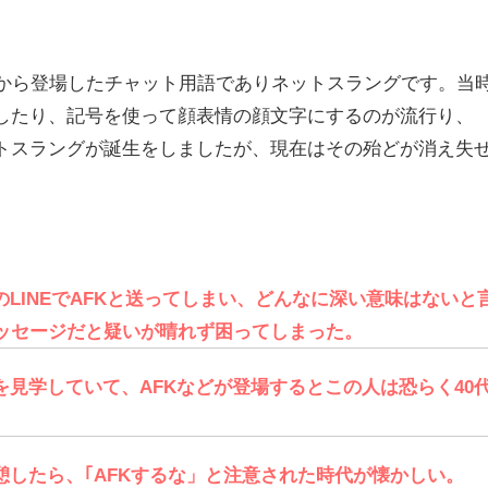
入ってから登場したチャット用語でありネットスラングです。当
したり、記号を使って顔表情の顔文字にするのが流行り、
トスラングが誕生をしましたが、現在はその殆どが消え失
LINEでAFKと送ってしまい、どんなに深い意味はないと
ッセージだと疑いが晴れず困ってしまった。
を見学していて、AFKなどが登場するとこの人は恐らく40
憩したら、｢AFKするな」と注意された時代が懐かしい。