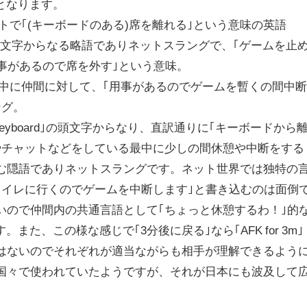
りとなります。
トで｢(キーボードのある)席を離れる｣という意味の英語
oard｣の頭文字からなる略語でありネットスラングで、｢ゲームを止
事があるので席を外す｣という意味。
最中に仲間に対して、｢用事があるのでゲームを暫くの間中
ング。
om Keyboard｣の頭文字からなり、直訳通りに｢キーボードから
やチャットなどをしている最中に少しの間休憩や中断をする
む隠語でありネットスラングです。ネット世界では独特の
トイレに行くのでゲームを中断します｣と書き込むのは面倒
いので仲間内の共通言語として｢ちょっと休憩するわ！｣的
。また、この様な感じで｢3分後に戻る｣なら｢AFK for 3m｣
はないのでそれぞれが適当ながらも相手が理解できるよう
国々で使われていたようですが、それが日本にも波及して