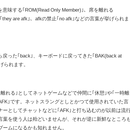
味する｢ROM(Read Only Member)｣、席を離れる
hey are afk｣、afkの禁止｢no afk｣などの言葉が挙げられま
った｢back｣、キーボードに戻ってきた｢BAK(back at
が挙げられます。
離れる｣としてネットゲームなどで仲間に｢休憩｣や｢一時離
AFK｣です。ネットスラングとしとかつて使用されていた言
ーとしてチャットなどに｢AFK｣と打ち込むのが以前は流
言葉を使う人は殆どいませんが、それが逆に新鮮なところ
ブームになるかも知れません。