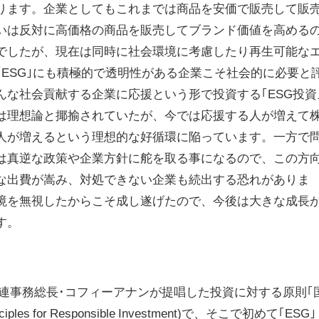
ります。企業としてもこれまでは商品を安価で販売して販
いは反対に高価格の商品を販売してブランド価値を高める
でしたが、現在は同時に社会環境に考慮したり再生可能な
｢ESG｣にも積極的で透明性がある企業こそ社会的に必要と
んな社会貢献する企業に応援という形で投資する｢ESG投資
は理想論と揶揄されていたが、今では応援する人が増えて
人が増えるという理想的な好循環に陥っています。一方で
は真逆な政策や企業方針に舵を取る事になるので、この方
な出費が嵩み、対処できない企業も続出する恐れがありま
境を無視したからこそ成し遂げたので、今後は大きな成長
す。
年に国連事務総長･コフィーアナンが提唱した投資に対する原則｢
les for Responsible Investment)で、そこで初めて｢ESG｣