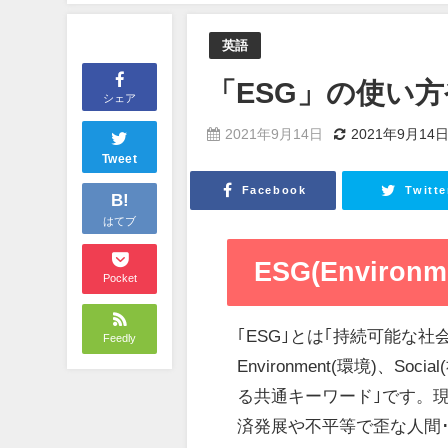
英語
「ESG」の使い
シェア
2021年9月14日
2021年9月14
Tweet
Facebook
Twitte
B!
はてブ
ESG(Environme
Pocket
｢ESG｣とは｢持続可能な
Feedly
Environment(環境)、S
る共通キーワード｣です。
済発展や不平等で歪な人間