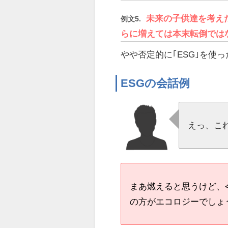
未来の子供達を考え
例文5.
らに増えては本末転倒では
やや否定的に｢ESG｣を使
ESGの会話例
えっ、こ
まあ燃えると思うけど、
の方がエコロジーでしょ