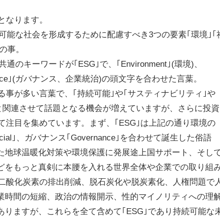
りとなります。
続可能な社会を形成するために配慮すべき3つの要素｢環境｣｢
｣の事。
のキーワードが｢ESG｣で、｢Environment｣(環境)、
vernance｣(ガバナンス、企業統治)の頭文字を合わせた言葉。
する事が多い言葉で、｢持続可能｣や｢サスティナビリティ｣や
ドと関連させて話題となる機会が増えていますが、さらに投資
して注目を集めています。まず、｢ESG｣は上記の通り環境の
｢Social｣、ガバナンス｢Governance｣を合わせて誕生した俗語
た地球温暖化対策や環境保護に発展途上国サポート、そし
どをもっと真剣に本腰を入れる世界全体や企業での取り組
には二酸化炭素の排出削減、脱石炭化や脱炭素化、人権問題で
業時間の短縮、政治の情報開示、性的マイノリティへの理
ありますが、これらを全て含めて｢ESG｣であり持続可能な