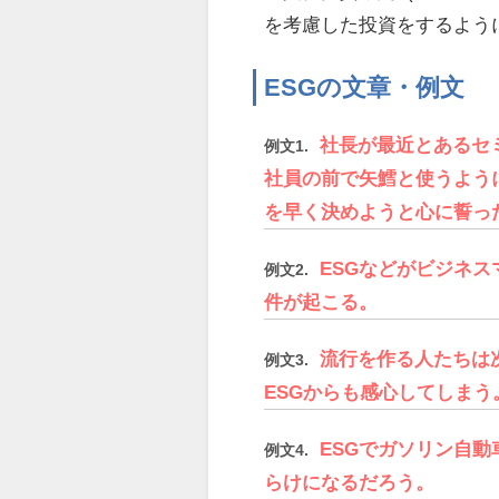
を考慮した投資をするよう
ESGの文章・例文
社長が最近とあるセ
例文1.
社員の前で矢鱈と使うよう
を早く決めようと心に誓っ
ESGなどがビジネ
例文2.
件が起こる。
流行を作る人たちは
例文3.
ESGからも感心してしまう
ESGでガソリン自
例文4.
らけになるだろう。