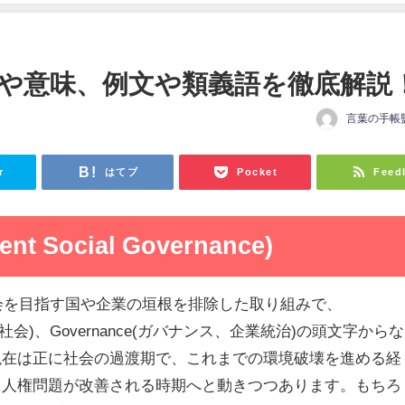
方や意味、例文や類義語を徹底解説
言葉の手帳
日
r
はてブ
Pocket
Feed
nt Social Governance)
社会を目指す国や企業の垣根を排除した取り組みで、
ocial(社会)、Governance(ガバナンス、企業統治)の頭文字からな
現在は正に社会の過渡期で、これまでの環境破壊を進める経
･人権問題が改善される時期へと動きつつあります。もちろ