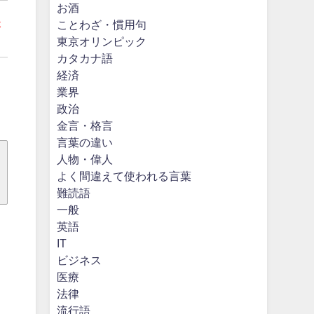
お酒
ことわざ・慣用句
さ
東京オリンピック
カタカナ語
経済
業界
政治
金言・格言
言葉の違い
人物・偉人
よく間違えて使われる言葉
難読語
一般
英語
IT
ビジネス
医療
法律
流行語