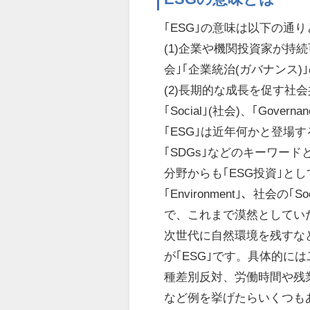
｢ESG｣の意味は以下の通
(1)企業や機関投資家が持
会｣｢企業統治(ガバナンス)
(2)長期的な成長を促す社会共通
｢Social｣(社会)、｢Go
｢ESG｣は近年何かと登場
｢SDGs｣などのキーワー
分野からも｢ESG投資｣と
｢Environment｣、社会の
で、これまで漠然としてい
次世代に自然環境を残すな
が｢ESG｣です。具体的
種差別反対、労働時間や残
など例を挙げたらいくつも