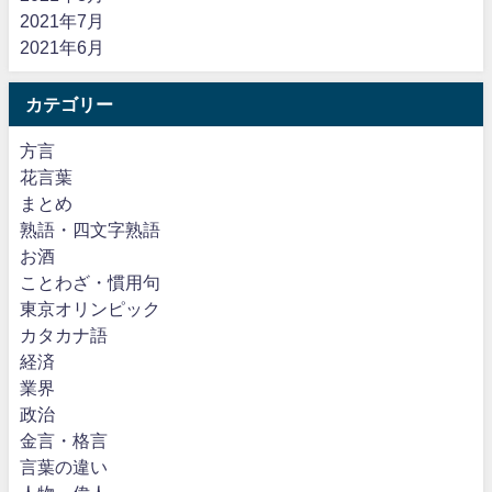
2021年7月
2021年6月
カテゴリー
方言
花言葉
まとめ
熟語・四文字熟語
お酒
ことわざ・慣用句
東京オリンピック
カタカナ語
経済
業界
政治
金言・格言
言葉の違い