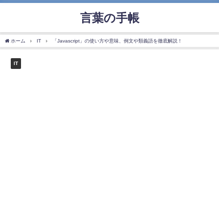
言葉の手帳
ホーム
IT
「Javascript」の使い⽅や意味、例⽂や類義語を徹底解説！
IT