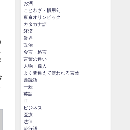
お酒
ことわざ・慣用句
。
東京オリンピック
カタカナ語
経済
業界
リ
政治
れ
金言・格言
言葉の違い
深
人物・偉人
よく間違えて使われる言葉
は
難読語
も
一般
英語
IT
ビジネス
医療
法律
流行語