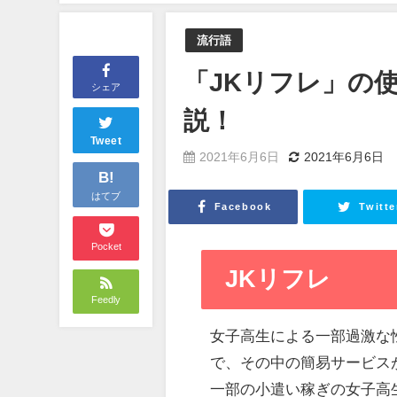
流行語
「JKリフレ」の
シェア
説！
Tweet
2021年6月6日
2021年6月6日
B!
はてブ
Facebook
Twitte
Pocket
JKリフレ
Feedly
女子高生による一部過激な
で、その中の簡易サービス
一部の小遣い稼ぎの女子高