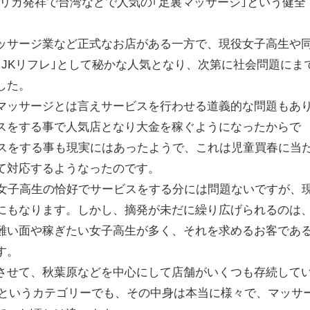
メリカ発祥で台湾などで人気の｢足裏マッサージ｣という健全
ッサージ業など正式なお店がある一方で、現役女子高生や
｢JKリフレ｣として秘かな人気となり、次第に社会問題にま
した。
マッサージとは言えサービスを行わせる道義的な問題もあ
スをする事で人気店となり大金を稼ぐようになったからで
ビスをする事も現実にはあったようで、これは児童買春に当
て対応するようなったのです。
や女子高生の恰好でサービスをする分には問題ないですが、
にもなります。しかし、摘発が未だに繰り広げられるのは
難い面や稼ぎたい女子高生が多く、それを求めるお客であ
す。
させて、秋葉原などを中心にして店舗がいくつも存続して
レというカテゴリーでも、その中身は本当に様々で、マッサ