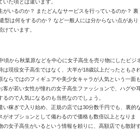
ていた頃とは違います。
生がいるのか？ またどんなサービスを行っているのか？ 裏
派遣型は何をするのか？ など一般人には分からない点があり
続けています。
年代中頃から秋葉原などを中心に女子高生を売り物にしたビジ
時は現役女子高生ではなく、大半が18歳以上だったともさ
原ならではのフィギュアや美少女キャラが人気という一面
お客が若い女性が憧れの女子高生ファッションで、ハグや
するので人気になるのも当然なのでしょう。
遣い稼ぎで入り始め、正規の店では30分数千円でも、裏的
スがオプションとして備わるので価格も数倍以上となりま
物の女子高生がいるという情報を頼りに、高額店でも散財