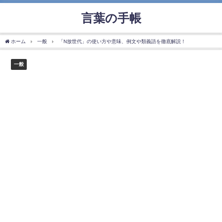
言葉の手帳
ホーム
一般
「N放世代」の使い方や意味、例文や類義語を徹底解説！
一般