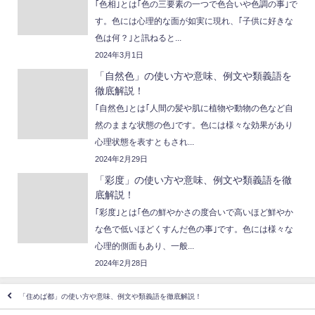
｢色相｣とは｢色の三要素の一つで色合いや色調の事｣で
す。色には心理的な面が如実に現れ、｢子供に好きな
色は何？｣と訊ねると...
2024年3月1日
「自然色」の使い方や意味、例文や類義語を
徹底解説！
｢自然色｣とは｢人間の髪や肌に植物や動物の色など自
然のままな状態の色｣です。色には様々な効果があり
心理状態を表すともされ...
2024年2月29日
「彩度」の使い方や意味、例文や類義語を徹
底解説！
｢彩度｣とは｢色の鮮やかさの度合いで高いほど鮮やか
な色で低いほどくすんだ色の事｣です。色には様々な
心理的側面もあり、一般...
2024年2月28日
「住めば都」の使い方や意味、例文や類義語を徹底解説！