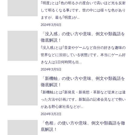
｢明度｣とは｢色の明るさの度合いで高いほど光を反射
して明るくなる事｣です。世の中には様々な色があり
ますが、最も｢明度｣が...
2024年3月6日
「没入感」の使い方や意味、例文や類義語を
徹底解説！
｢没入感｣とは｢音楽やゲームなど自分の好きな趣味の
世界などに没頭している状態｣です。本当にゲーム好
きな人は1日何時間も出...
2024年3月5日
「新機軸」の使い方や意味、例文や類義語を
徹底解説！
｢新機軸｣とは｢新発見・新発想・革新など従来とは違
った方法や計画｣です。新製品の記者会見などで勢い
がある野心家社長などが...
2024年3月2日
「色相」の使い方や意味、例文や類義語を徹
底解説！