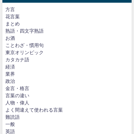
方言
花言葉
まとめ
熟語・四文字熟語
お酒
ことわざ・慣用句
東京オリンピック
カタカナ語
経済
業界
政治
金言・格言
言葉の違い
人物・偉人
よく間違えて使われる言葉
難読語
一般
英語