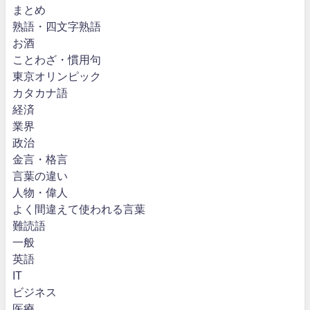
まとめ
熟語・四文字熟語
お酒
ことわざ・慣用句
東京オリンピック
カタカナ語
経済
業界
政治
金言・格言
言葉の違い
人物・偉人
よく間違えて使われる言葉
難読語
一般
英語
IT
ビジネス
医療