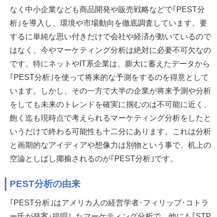
なく中小企業なども商品開発や販売戦略などで｢PEST分
析｣を導入し、環境や市場動向を徹底調査しています。要
するに単純な思い付きだけで会社や経済が動いているので
はなく、今やマーケティング分析は絶対に必要不可欠なの
です。特にネットやIT系企業は、膨大に蓄えたデータから
｢PEST分析｣を使って将来的な予測をするのを得意として
います。しかし、その一方で大半の企業が将来予測や分析
をしても未来のトレンドを確実に掴むのは不可能に近く、
飽く迄も現時点で考えられるマーケティング分析をしたと
いうだけで終わる可能性も十二分にあります。これは分析
と画期的なアイディアや想像力は別物という事で、机上の
空論としばし揶揄されるのが｢PEST分析｣です。
PEST分析の由来
｢PEST分析｣はアメリカ人の経営学者･フィリップ･コトラ
ー氏が発案･提唱したマーケティング分析で、他にも｢STP