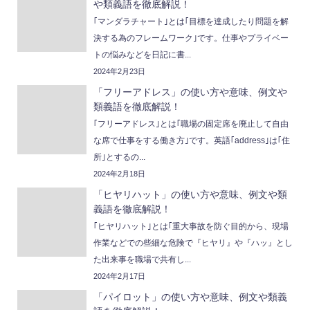
や類義語を徹底解説！
｢マンダラチャート｣とは｢目標を達成したり問題を解
決する為のフレームワーク｣です。仕事やプライベー
トの悩みなどを日記に書...
2024年2月23日
「フリーアドレス」の使い方や意味、例文や
類義語を徹底解説！
｢フリーアドレス｣とは｢職場の固定席を廃止して自由
な席で仕事をする働き方｣です。英語｢address｣は｢住
所｣とするの...
2024年2月18日
「ヒヤリハット」の使い方や意味、例文や類
義語を徹底解説！
｢ヒヤリハット｣とは｢重大事故を防ぐ目的から、現場
作業などでの些細な危険で『ヒヤリ』や『ハッ』とし
た出来事を職場で共有し...
2024年2月17日
「パイロット」の使い方や意味、例文や類義