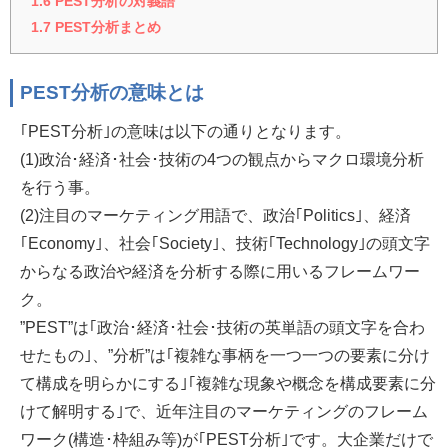
1.6
PEST分析の対義語
1.7
PEST分析まとめ
PEST分析の意味とは
｢PEST分析｣の意味は以下の通りとなります。
(1)政治･経済･社会･技術の4つの観点からマクロ環境分析
を行う事。
(2)注目のマーケティング用語で、政治｢Politics｣、経済
｢Economy｣、社会｢Society｣、技術｢Technology｣の頭文字
からなる政治や経済を分析する際に用いるフレームワー
ク。
”PEST”は｢政治･経済･社会･技術の英単語の頭文字を合わ
せたもの｣、”分析”は｢複雑な事柄を一つ一つの要素に分け
て構成を明らかにする｣｢複雑な現象や概念を構成要素に分
けて解明する｣で、近年注目のマーケティングのフレーム
ワーク(構造･枠組み等)が｢PEST分析｣です。大企業だけで