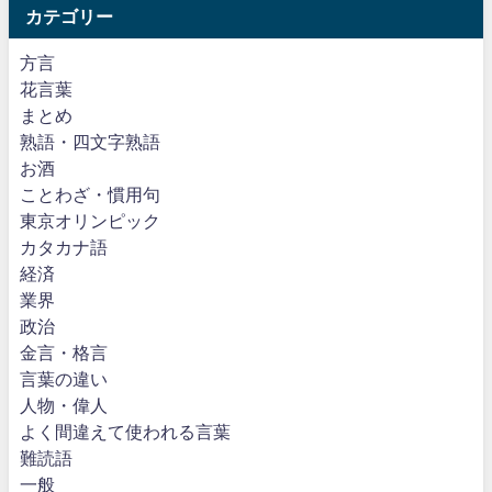
カテゴリー
方言
花言葉
まとめ
熟語・四文字熟語
お酒
ことわざ・慣用句
東京オリンピック
カタカナ語
経済
業界
政治
金言・格言
言葉の違い
人物・偉人
よく間違えて使われる言葉
難読語
一般