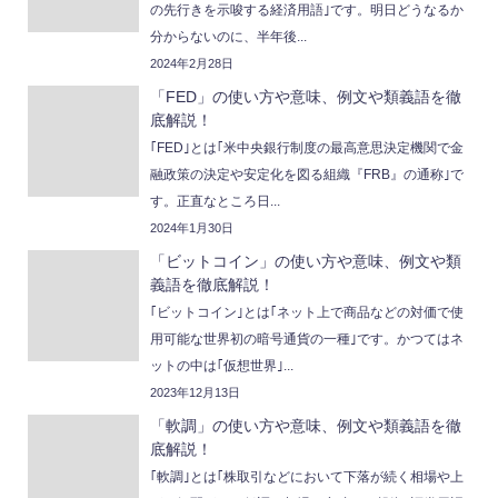
の先行きを示唆する経済用語｣です。明日どうなるか
分からないのに、半年後...
2024年2月28日
「FED」の使い方や意味、例文や類義語を徹
底解説！
｢FED｣とは｢米中央銀行制度の最高意思決定機関で金
融政策の決定や安定化を図る組織『FRB』の通称｣で
す。正直なところ日...
2024年1月30日
「ビットコイン」の使い方や意味、例文や類
義語を徹底解説！
｢ビットコイン｣とは｢ネット上で商品などの対価で使
用可能な世界初の暗号通貨の一種｣です。かつてはネ
ットの中は｢仮想世界｣...
2023年12月13日
「軟調」の使い方や意味、例文や類義語を徹
底解説！
｢軟調｣とは｢株取引などにおいて下落が続く相場や上