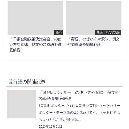
経済
熟語・四文字熟語
「日銀金融政策決定会合」の使
「葬送」の使い方や意味、例文
い方や意味、例文や類義語を徹
や類義語を徹底解説！
底解説！
流行語
の関連記事
「音割れポッター」の使い方や意味、例文や
類義語を徹底解説！
｢音割れポッター｣とは｢大音量で音割れさせたハリー
ポッター・テーマ曲の爆音動画｣です。ネット世界は
ちょっとした事が切っ掛...
2023年12月31日