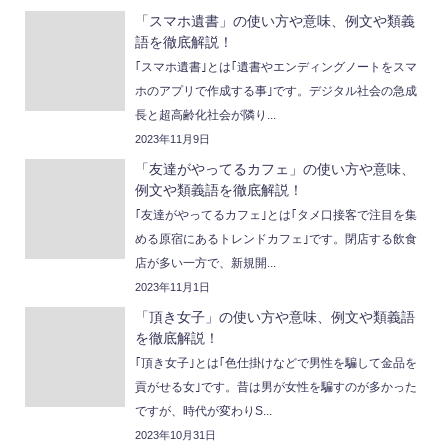
「スマホ遺書」の使い方や意味、例文や類義
語を徹底解説！
｢スマホ遺書｣とは｢遺書やエンディングノートをスマ
ホのアプリで作成する事｣です。デジタル社会の急成
長と超高齢化社会が隣り...
2023年11月9日
「友達がやってるカフェ」の使い方や意味、
例文や類義語を徹底解説！
｢友達がやってるカフェ｣とは｢タメ口接客で注目を集
める原宿にあるトレンドカフェ｣です。閉店する飲食
店が多い一方で、新規開...
2023年11月1日
「頂き女子」の使い方や意味、例文や類義語
を徹底解説！
｢頂き女子｣とは｢色仕掛けなどで男性を騙して金品を
貢がせる女｣です。昔は男が女性を騙すのが多かった
ですが、時代が変わりS...
2023年10月31日