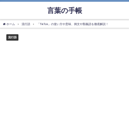
言葉の手帳
ホーム
流行語
「TikTok」の使い方や意味、例文や類義語を徹底解説！
流行語