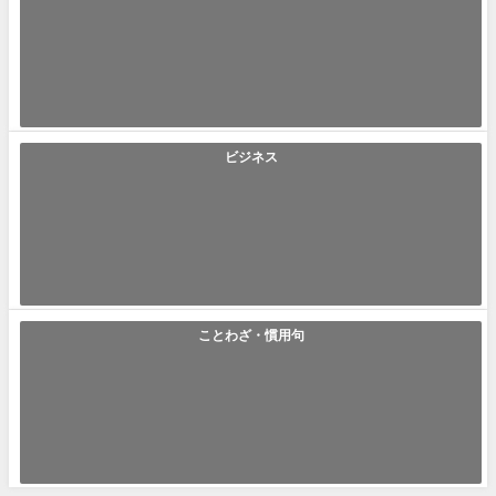
「亀の甲より年の功」の使い方や意味、例文や類義語を徹底解
説！
亀の甲より年の功(かめのこうよりとしのこう) ｢亀の甲より年の功｣とは
｢年長者の意見は経験から来るも...
2021年7月21日
ビジネス
「拝察」の使い方や意味、例文や類義語を徹底解説！
拝察(はいさつ) ｢拝察｣とは｢相手の気持ちなどを思いやる推察の丁寧語や
敬語で、謙った表現｣です。日...
2021年7月20日
ことわざ・慣用句
「横紙破り」の使い方や意味、例文や類義語を徹底解説！
横紙破り(よこがみやぶり) ｢横紙破り｣とは｢人のやり方や一般的な方法で
は満足出来ず、自己流を無理に...
2021年7月20日