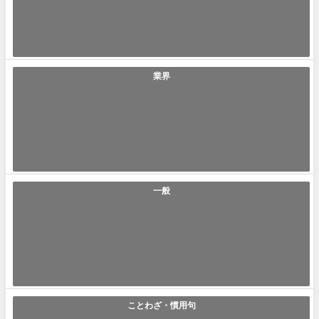
共存共栄(きょうぞんきょうえい) ｢共存共栄｣とは｢お互いに支え合い共存
し繁栄する事｣です。これまで...
2021年7月22日
業界
「シャバい」の使い方や意味、例文や類義語を徹底解説！
シャバい(しゃばい) ｢シャバい｣とは｢1980年代から90年代に流行ったヤン
キー文化の専門用語で、...
2021年7月21日
一般
「天才肌」の使い方や意味、例文や類義語を徹底解説！
天才肌(てんさいはだ) ｢天才肌｣とは｢特別な才能や能力、またはそんな雰
囲気を持ち合わせる事｣です。...
2021年7月21日
ことわざ・慣用句