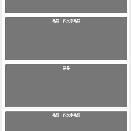
2021年7月23日
熟語・四文字熟語
「二項対立」の使い方や意味、例文や類義語を徹底解説！
二項対立(にこうたいりつ) ｢二項対立｣とは｢二つの概念が矛盾や対立の関
係になる事｣です。これだけで...
2021年7月23日
業界
「焼きが回る」の使い方や意味、例文や類義語を徹底解説！
焼きが回る(やきがまわる) ｢焼きが回る｣とは｢老いてしまったり、或いは
他の理由で能力や体力や腕前な...
2021年7月22日
熟語・四文字熟語
「共存共栄」の使い方や意味、例文や類義語を徹底解説！