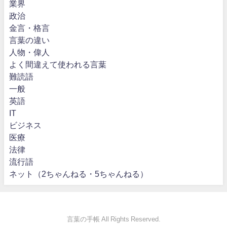
業界
政治
金言・格言
言葉の違い
人物・偉人
よく間違えて使われる言葉
難読語
一般
英語
IT
ビジネス
医療
法律
流行語
ネット（2ちゃんねる・5ちゃんねる）
言葉の手帳 All Rights Reserved.