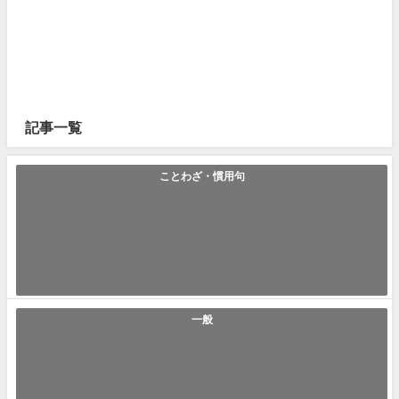
記事一覧
ことわざ・慣用句
「堂々巡り」の使い方や意味、例文や類義語を徹底解説！
堂々巡り(どうどうめぐり) ｢堂々巡り｣とは｢同じ行動や会話、或いは思考
が何度も繰り返されてぐるぐる...
2021年7月24日
一般
「画期的」の使い方や意味、例文や類義語を徹底解説！
画期的(かっきてき) ｢画期的｣とは｢新しい時代の到来を感じさせる驚きの
発明や技術や商品などの事｣で...