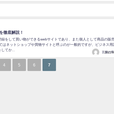
を徹底解説！
は｢会員登録をして買い物ができるwebサイトであり、また個人として商品の販
してはネットショップや買物サイトと呼ぶのが一般的ですが、ビジネス用
てか...
2022
4
5
6
7