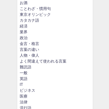
お酒
ことわざ・慣用句
東京オリンピック
カタカナ語
経済
業界
政治
金言・格言
言葉の違い
人物・偉人
よく間違えて使われる言葉
難読語
一般
英語
IT
ビジネス
医療
法律
流行語