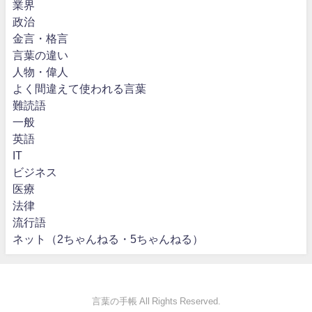
業界
政治
金言・格言
言葉の違い
人物・偉人
よく間違えて使われる言葉
難読語
一般
英語
IT
ビジネス
医療
法律
流行語
ネット（2ちゃんねる・5ちゃんねる）
言葉の手帳 All Rights Reserved.