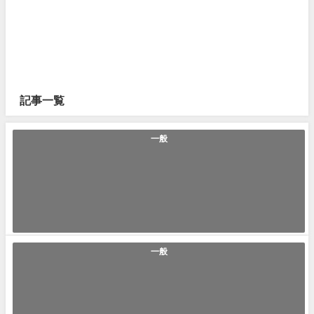
記事一覧
一般
「落としどころ」の使い方や意味、例文や類義語を徹底解説！
落としどころ(おとしどころ) ｢落としどころ｣とは｢仕事や生活での問題事
が起こった際の解決への妥協点...
2022年11月18日
一般
「書生」の使い方や意味、例文や類義語を徹底解説！
書生(しょせい) ｢書生｣とは｢明治や大正時代の親元を離れ居候をしながら
勉強に励む学生｣です。古き時...