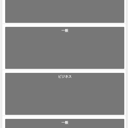
祝融(しゅくゆう) ｢祝融｣とは｢古代中国の伝説上の火神から火事や火災の
喩え｣です。火事とは注意不足...
2022年11月16日
一般
「胡麻擂り」の使い方や意味、例文や類義語を徹底解説！
胡麻擂り(ごますり) ｢胡麻擂り｣とは｢上司など目上の者に媚び諂う姿勢
で、出世や利益の為に理不尽な事...
2022年11月15日
ビジネス
「座組み」の使い方や意味、例文や類義語を徹底解説！
座組み(ざぐみ) ｢座組み｣とは｢企画や事業の構成員や組織体系といった意
味のビジネス用語｣です。ビジ...
2022年11月15日
一般