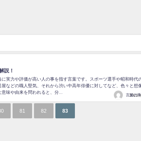
解説！
本当に実力や評価が高い人の事を指す言葉です。スポーツ選手や昭和時代
司屋などの職人堅気、それから渋い中高年俳優に対してなど、色々と想
意味や由来を問われると、分...
2021
80
81
82
83