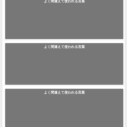
よく間違えて使われる言葉
「うろ覚え」の使い方や意味、例文や類義語を徹底解説！
うろ覚え うろ覚えと聞くと、それだけであまりいい印象はないかも知れま
せんが、実は結構使う場面が多い言...
2021年6月6日
よく間違えて使われる言葉
「役不足」の使い方や意味、例文や類義語を徹底解説！
役不足(やくぶそく) 役不足という言葉は、皆さんも耳にしたことがあるか
と思います。ですが、この役不足...
2021年6月6日
よく間違えて使われる言葉
「水を得た魚」の使い方や意味、例文や類義語を徹底解説！
水を得た魚(みずをえたうお) ｢水を得た魚｣とは｢自分が能力を発揮できる
ようになって再び活躍する事｣...