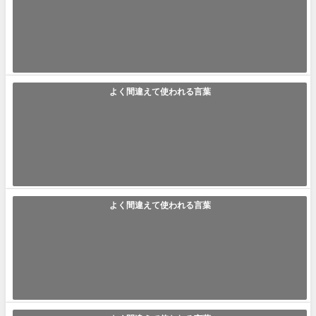
「五月晴れ」の使い方や意味、例文や類義語を徹底解説！
五月晴れ(さつきばれ) 「五月晴れ」とは、五月晴れとも言うように、5月
の晴天のことと思っていた方もい...
2021年6月6日
よく間違えて使われる言葉
「消費期限」の使い方や意味、例文や類義語を徹底解説！
消費期限(しょうひきげん) 消費期限とは、この年月日までは安全に食べら
れるということを表します。日常...
2021年6月6日
よく間違えて使われる言葉
「僭越」の使い方や意味、例文や類義語を徹底解説！
僭越(せんえつ) 大人になると取引先との会話や宴会の席で、聞きなれない
言葉を耳にすることがあります。...
2021年6月6日