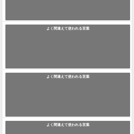
ていくこと」を意味します。「なし...
2022年9月5日
よく間違えて使われる言葉
「イケおじ」の使い方や意味、例文や類義語を徹底解説！
イケおじ(いけおじ) ｢イケおじ｣とは｢イケメンおじさんやイケてるおじさ
んを略した言葉で、いつまでも...
2021年10月21日
よく間違えて使われる言葉
「貼付」の使い方や意味、例文や類義語を徹底解説！
貼付(ちょうふ・てんぷ) 貼付とは貼り付ける事を意味した言葉です。履歴
書などの書類に「写真の貼付と捺...
2021年6月10日
よく間違えて使われる言葉