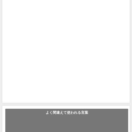
よく間違えて使われる言葉
「なし崩し」の使い方や意味、例文や類義語を徹底解説！
なし崩し（なしくずし） 「なし崩し」とは「物事を徐々に進めて終わらせ