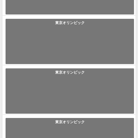
ーサンクー｣とは｢空手における...
2021年11月28日
東京オリンピック
「スギムライジング」の使い方や意味、例文や類義語を徹底解
説！
スギムライジング(すぎむらいじんぐ) ｢スギムライジング｣とは｢パラリン
ピックのボッチャで金メダルを...
2021年11月27日
東京オリンピック
「ゴン攻め」の使い方や意味、例文や類義語を徹底解説！
ゴン攻め(ごんぜめ) ｢ゴン攻め｣とは｢スケートボード競技で難易度高い技
を積極的に狙う姿勢を称賛する...
2021年11月25日
東京オリンピック
「組市松紋」の使い方や意味、例文や類義語を徹底解説！