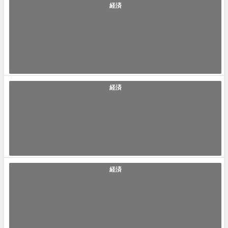
経済
「Price Book-value Ratio(PBR)」の使い方や意味、例文や類
義語を徹底解説！
Price Book-value Ratio(PBR)(プライス ブックバリュー レシオ/ピービー
ア...
2023年2月10日
経済
「零細企業」の使い方や意味、例文や類義語を徹底解説！
零細企業(れいさいきぎょう) ｢零細企業｣とは｢中小企業の中の小規模企業
者、又は資本金1000万以下...
2022年9月22日
経済
「アテンションエコノミー」の使い方や意味、例文や類義語を
徹底解説！
アテンションエコノミー（attention economy） 「アテンションエコノミ
ー」とは「他人か...