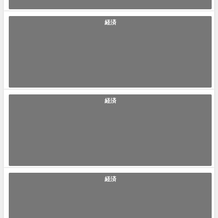
2022年9月8日
経済
「資金調達」の使い方や意味、例文や類義語を徹底解説！
資金調達(しきんちょうたつ) ｢資金調達｣とは｢企業が経済成長などを目的
に運転資金や事業資金を外部か...
2022年8月29日
経済
「プライム市場」の使い方や意味、例文や類義語を徹底解説！
プライム市場（プライムしじょう） 「プライム市場」とは「2022年4月4
日より再編された東京証券取引...
2022年7月7日
経済
「売掛け」の使い方や意味、例文や類義語を徹底解説！
売掛け(うりかけ) ｢売掛け｣とは｢売り手が代金後払いを了承して先に商品
を売却し渡す事｣です。売り手...