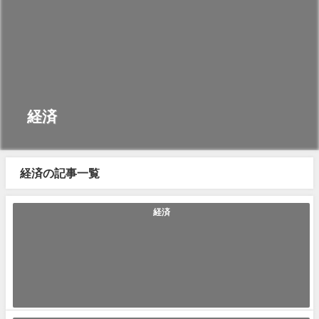
経済
経済の記事一覧
経済
「Price Earnings Ratio(PER)」の使い方や意味、例文や類義語
を徹底解説！
Price Earnings Ratio(PER)(プライス アーニングス レシオ/ピーイーアー
ル)...
2023年2月11日