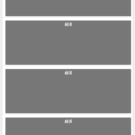
2022年6月20日
経済
「タコ部屋」の使い方や意味、例文や類義語を徹底解説！
タコ部屋(たこべや) ｢タコ部屋｣とは｢戦前戦後の時代に炭鉱などの劣悪環
境で、土木的な肉体労働の作業...
2022年6月18日
経済
「政令指定都市」の使い方や意味、例文や類義語を徹底解説！
政令指定都市(せいれいしていとし) ｢政令指定都市｣とは｢東京以外の全国
に点在する人口50万以上の政...
2022年6月7日
経済
「いのちの電話」の使い方や意味、例文や類義語を徹底解説！