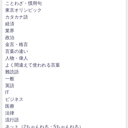
ことわざ・慣用句
東京オリンピック
カタカナ語
経済
業界
政治
金言・格言
言葉の違い
人物・偉人
よく間違えて使われる言葉
難読語
一般
英語
IT
ビジネス
医療
法律
流行語
ネット（2ちゃんねる・5ちゃんねる）