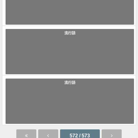
会食恐怖症(かいしょくきょうふしょう) 会食恐怖症とは、人と食事ができ
なかったり、人と食事をとるとい...
2021年6月4日
流行語
「粘膜リップ」の使い方や意味、例文や類義語を徹底解説！
粘膜リップ 最近、芸能人やインフルエンサーが紹介している粘膜リップに
ついてご存知でしょうか？粘膜リッ...
2021年6月4日
流行語
「ワンチャン」の使い方や意味、例文や類義語を徹底解説！
ワンチャン(わんちゃん) ワンチャンとは少しでも可能性がある、もしかす
ると、ひよっとするというような...
2021年6月4日
572 / 573