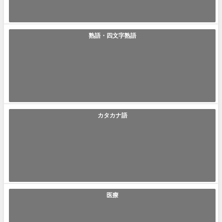
2021年6月4日
熟語・四文字熟語
「酒池肉林」の使い方や意味、例文や類義語を徹底解説！
酒池肉林(しゅちにくりん) 酒池肉林とは贅の限りを尽くした宴会を意味す
る言葉です。「酒池肉林」と聞く...
2021年6月4日
カタカナ語
「キュートアグレッション」の使い方や意味、例文や類義語を
徹底解説！
キュートアグレッション(Cute aggression) キュートアグレッションは可
愛いものを攻撃し...
2021年6月4日
医療
「会食恐怖症」の使い方や意味、例文や類義語を徹底解説！