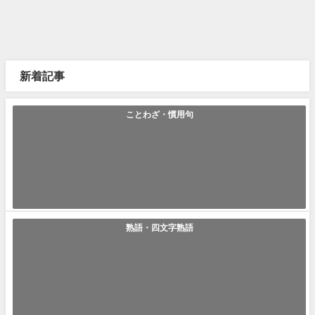
新着記事
ことわざ・慣用句
「いぶし銀」の使い方や意味、例文や類義語を徹底解説！
いぶし銀(いぶしぎん) いぶし銀とは主役ではなくとも本当に実力や評価が
高い人の事を指す言葉です。スポ...
2021年6月4日
熟語・四文字熟語
「大義名分」の使い方や意味、例文や類義語を徹底解説！
大義名分(たいぎめいぶん) 大義名分とは何か物事をするにあたっての根拠
や理屈、守るべき事柄という意味...
2021年6月4日