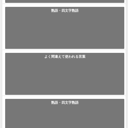
熟語・四文字熟語
「猪突猛進」の使い方や意味、例文や類義語を徹底解説！
猪突猛進(ちょとつもうしん) 猪突猛進とは、目標やゴールに向かって途中
の経過や過程を気にせず、真っす...
2021年6月4日
よく間違えて使われる言葉
「罹患」の使い方や意味、例文や類義語を徹底解説！
罹患(りかん) 罹患とは病気にかかるという意味を持つ言葉です。新型コロ
ナウイルスの影響で「罹患」とい...
2021年6月4日
熟語・四文字熟語
「蛇足」の使い方や意味、例文や類義語を徹底解説！
蛇足(だそく、じゃそく) 蛇足とは不必要、不要なものを意味する言葉で
す。使い方としては、謙遜する時、...